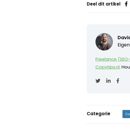
Deel dit artikel
David
Eigen
Freelance (SEO-
Copytips.nl
. Hou
Categorie
Co