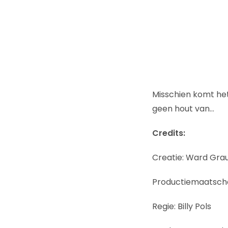
Misschien komt het
geen hout van…
Credits:
Creatie: Ward Gra
Productiemaatscha
Regie: Billy Pols