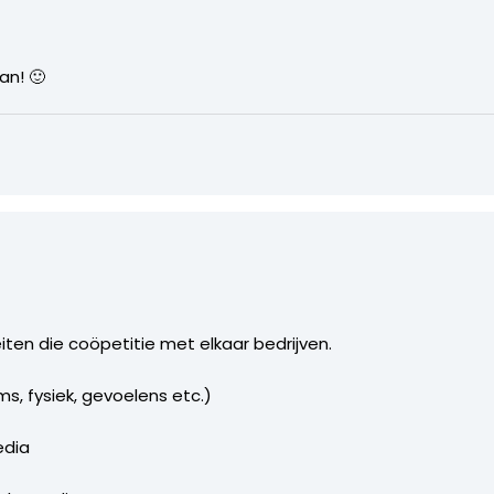
an! 🙂
iten die coöpetitie met elkaar bedrijven.
s, fysiek, gevoelens etc.)
edia