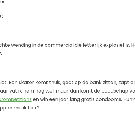
ous
et
hte wending in de commercial die letterlijk explosief is. 
s.
et. Een skater komt thuis, gaat op de bank zitten, zapt en 
 daar vat ik hem nog wel, maar dan komt de boodschap v
Competitions
en win een jaar lang gratis condooms. Huh
ppen mis ik hier?