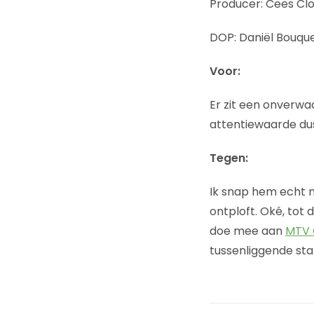
Producer: Cees Cl
DOP: Daniël Bouqu
Voor:
Er zit een onverwac
attentiewaarde du
Tegen:
Ik snap hem echt ni
ontploft. Oké, tot
doe mee aan
MTV 
tussenliggende sta