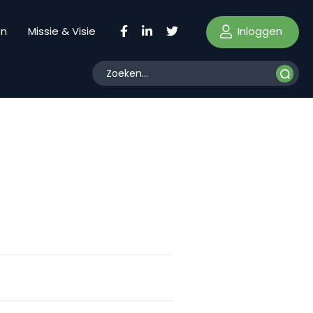
Inloggen
en
Missie & Visie