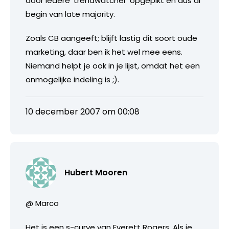
door iedere ’trendwatcher’ opgepikt en dus al
begin van late majority.
Zoals CB aangeeft; blijft lastig dit soort oude
marketing, daar ben ik het wel mee eens.
Niemand helpt je ook in je lijst, omdat het een
onmogelijke indeling is ;).
10 december 2007 om 00:08
Hubert Mooren
@ Marco
Het is een s-curve van Everett Rogers. Als je