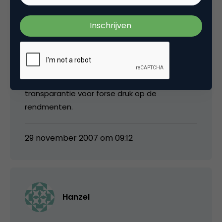
hoog in autoverzekeringen maar veel minder
in andere markten (vgl. bijvoobeeld
creditcards of sparen). Wat betreft de
rendmenten helemaal eens, nog los van de
stijgende marketinguitgaven zorgt de
premie/prijsdruk door de toegenomen
transparantie voor forse druk op de
rendmenten.
29 november 2007 om 09:12
Hanzel