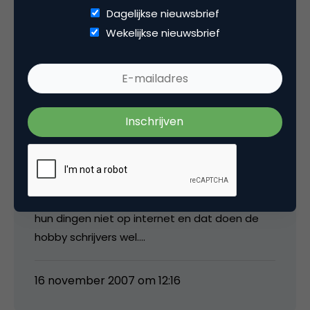
Dagelijkse nieuwsbrief
Wekelijkse nieuwsbrief
16 november 2007 om 08:15
Milko
@ martijn
Die hobby schilders en muzikanten publiceren
hun dingen niet op internet en dat doen de
hobby schrijvers wel….
16 november 2007 om 12:16