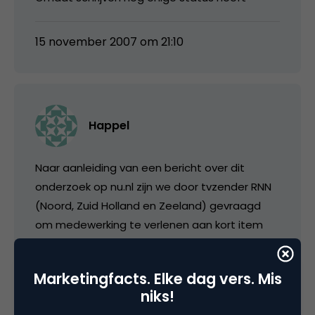
15 november 2007 om 21:10
Happel
Naar aanleiding van een bericht over dit
onderzoek op nu.nl zijn we door tvzender RNN
(Noord, Zuid Holland en Zeeland) gevraagd
om medewerking te verlenen aan kort item
over webloggen.
Marketingfacts. Elke dag vers. Mis
Dit item werd gisteravond uitgezonden op
niks!
RNN en is uiteraard ook online terug te vinden:
http://www.hetlaatstenieuws.tv