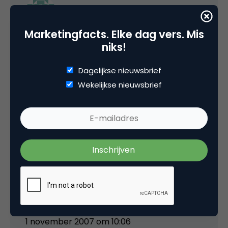
Arnoud
Marketingfacts. Elke dag vers. Mis
Mmm, uit de top 100… Ben het niet eens met
niks!
de waardering door de MF-redactie, wanneer
wordt het mogelijk om een “revaluation-
Dagelijkse nieuwsbrief
request” te doen? 😉
Wekelijkse nieuwsbrief
Daarnaast toch nog even een kritische
kanttekening bij het automatisch onthouden
van de stemmen van MF-leden. Je ziet nu bij
Chapter42 dat ze ondanks een maand lang
niets gepost te hebben toch 28
voorkeursstemmen hebben. Ik weet niet of dit
hierdoor komt, maar het viel me wel op.
1 november 2007 om 10:06