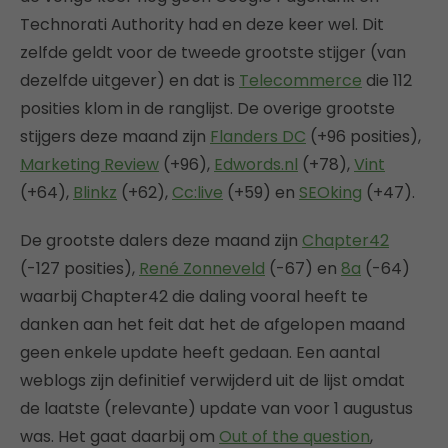
Technorati Authority had en deze keer wel. Dit
zelfde geldt voor de tweede grootste stijger (van
dezelfde uitgever) en dat is
Telecommerce
die 112
posities klom in de ranglijst. De overige grootste
stijgers deze maand zijn
Flanders DC
(+96 posities),
Marketing Review
(+96),
Edwords.nl
(+78),
Vint
(+64),
Blinkz
(+62),
Cc:live
(+59) en
SEOking
(+47).
De grootste dalers deze maand zijn
Chapter42
(-127 posities),
René Zonneveld
(-67) en
8a
(-64)
waarbij Chapter42 die daling vooral heeft te
danken aan het feit dat het de afgelopen maand
geen enkele update heeft gedaan. Een aantal
weblogs zijn definitief verwijderd uit de lijst omdat
de laatste (relevante) update van voor 1 augustus
was. Het gaat daarbij om
Out of the question
,