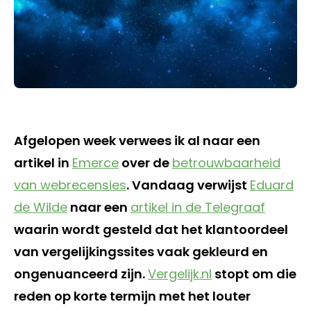
Afgelopen week verwees ik al naar een
artikel in
Emerce
over de
betrouwbaarheid
van webrecensies
. Vandaag verwijst
Eduard
de Wilde
naar een
artikel in de Telegraaf
waarin wordt gesteld dat het klantoordeel
van vergelijkingssites vaak gekleurd en
ongenuanceerd zijn.
Vergelijk.nl
stopt om die
reden op korte termijn met het louter