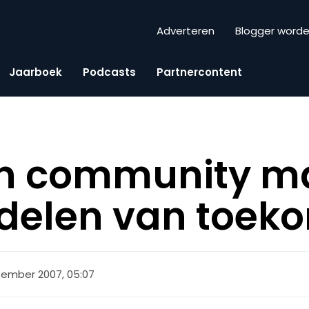
Adverteren
Blogger word
Jaarboek
Podcasts
Partnercontent
en community m
elen van toeko
tember 2007, 05:07