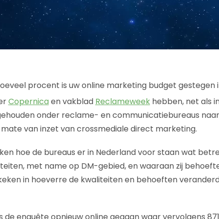
er
Copernica
en vakblad
Reclameweek
hebben, net als i
ehouden onder reclame- en communicatiebureaus naar 
mate van inzet van crossmediale direct marketing.
ken hoe de bureaus er in Nederland voor staan wat betre
iteiten, met name op DM-gebied, en waaraan zij behoeft
keken in hoeverre de kwaliteiten en behoeften veranderd 
ar is de enquête opnieuw online gegaan waar vervolgens 8