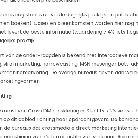
nnis nog steeds op via de dagelijks praktijk en publicati
en en boeken). Cases en bijeenkomsten worden hier nog 
net levert de beste informatie (waardering 7,4%, iets hoge
elijks praktijk.
t van de ondervraagden is bekend met interactieve m
g, viral marketing, narrowcasting, MSN mesenger bots, a
kmachinemarketing. De overige bureaus geven aan weini
arketingvormen.
ting
ekomst van Cross DM rooskleurig in. Slechts 7,2% verwach
n op dit gebied richting haar opdrachtgevers. De komende
 de bureaus dat crossmediale direct marketing intensie
 is een stijging van 7% ten opzichte van vorig jaar. Ruim 