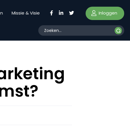
Inloggen
en
Missie & Visie
arketing
mst?