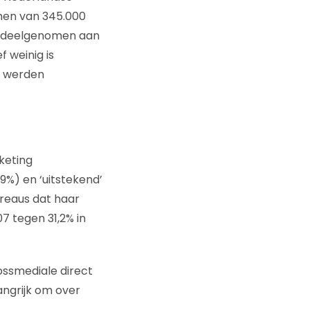
men van 345.000
us deelgenomen aan
f weinig is
el werden
keting
9%) en ‘uitstekend’
ureaus dat haar
7 tegen 31,2% in
ossmediale direct
langrijk om over