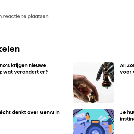
 reactie te plaatsen.
kelen
no’s krijgen nieuwe
AI: Z
: wat verandert er?
voor 
écht denkt over GenAI in
Je hu
insti