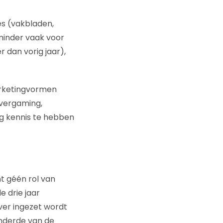
es (vakbladen,
minder vaak voor
r dan vorig jaar),
arketingvormen
dvergaming,
g kennis te hebben
t géén rol van
 drie jaar
ver ingezet wordt
eenderde van de