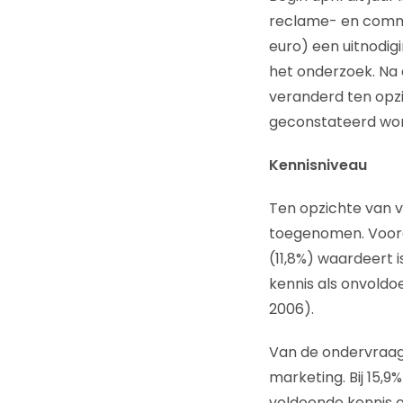
reclame- en comm
euro) een uitnodi
het onderzoek. Na e
veranderd ten opzic
geconstateerd wor
Kennisniveau
Ten opzichte van v
toegenomen. Vooral
(11,8%) waardeert i
kennis als onvoldo
2006).
Van de ondervraag
marketing. Bij 15,9
voldoende kennis o