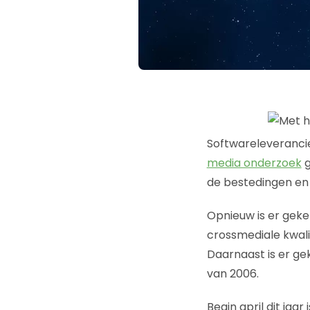
Softwareleveranci
media onderzoek
g
de bestedingen en 
Opnieuw is er geke
crossmediale kwal
Daarnaast is er ge
van 2006.
Begin april dit ja