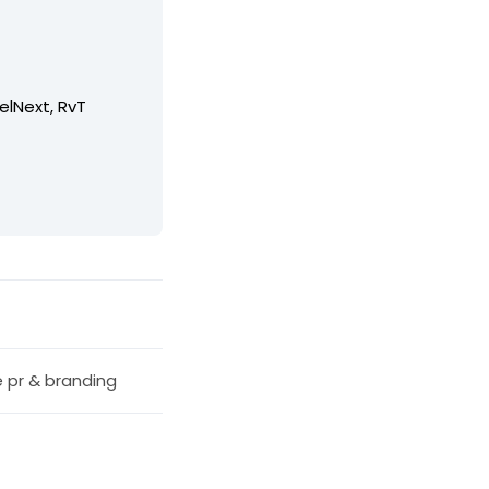
elNext, RvT
e pr & branding