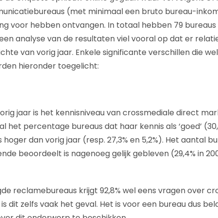
unicatiebureaus (met minimaal een bruto bureau-inko
ging voor hebben ontvangen. In totaal hebben 79 burea
en analyse van de resultaten viel vooral op dat er relatie
hte van vorig jaar. Enkele significante verschillen die w
den hieronder toegelicht:
orig jaar is het kennisniveau van crossmediale direct mar
 het percentage bureaus dat haar kennis als ‘goed’ (30,
s hoger dan vorig jaar (resp. 27,3% en 5,2%). Het aantal b
ende beoordeelt is nagenoeg gelijk gebleven (29,4% in 200
de reclamebureaus krijgt 92,8% wel eens vragen over cr
% is dit zelfs vaak het geval. Het is voor een bureau dus be
ver dit onderwerp te beschikken.