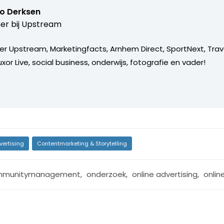
o Derksen
er bij
Upstream
er Upstream, Marketingfacts, Arnhem Direct, SportNext, Trav
xor Live, social business, onderwijs, fotografie en vader!
vertising
Contentmarketing & Storytelling
mmunitymanagement
,
onderzoek
,
online advertising
,
onlin