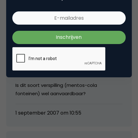
Nathalie
Misschien een reactie die wat buiten de
algemene thematiek van Marketingfacts valt,
maar als je bedenkt dat voor elke liter Coca
Cola die van de band komt, er gemiddeld 2,7
drinkwater nodig is (in de Indiase fabrieken
zelfs 4 liter)…
Is dit soort verspilling (mentos-cola
fonteinen) wel aanvaardbaar?
1 september 2007 om 10:55