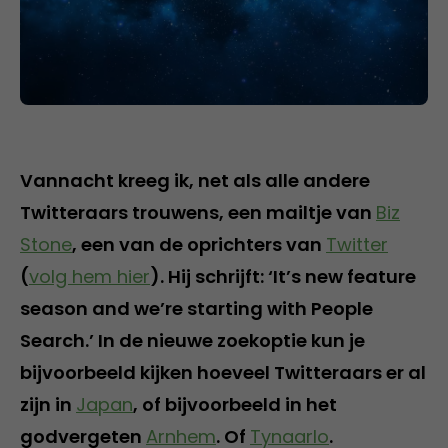
Vannacht kreeg ik, net als alle andere
Twitteraars trouwens, een mailtje van
Biz
Stone
, een van de oprichters van
Twitter
(
volg hem hier
). Hij schrijft: ‘It’s new feature
season and we’re starting with People
Search.’ In de nieuwe zoekoptie kun je
bijvoorbeeld kijken hoeveel Twitteraars er al
zijn in
Japan
, of bijvoorbeeld in het
godvergeten
Arnhem
. Of
Tynaarlo
.