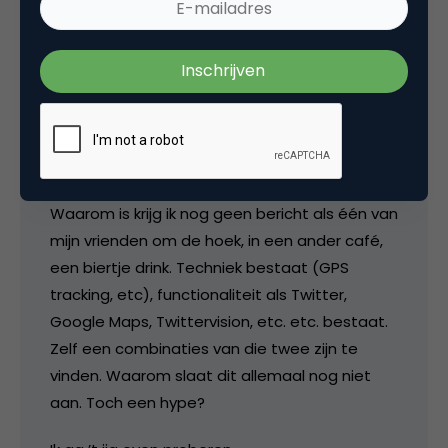
dimensie zou kunnen faciliteren, waarvan het
bestaan nog onbekend is voor massa. Je leert
je vrienden beter kennen, je weet wanneer ze
om de om hoek een biertje aan het doen zijn.
En de kracht hiervan is natuurlijk dat je
vrienden je dat niet hoeven te vertellen (iets
met privacy).
Waarom is krijg ik nog geen bericht als één van
mijn vrienden om de hoek, in een ander café,
een biertje drink. Techniek bestaat (GPS
tracking, etc), functionaliteit als Twitter,
Google Maps, Twittervision, etc. etc. bestaat.
Zelf een combinaties van die twee zijn te
vinden. Waarom slaat dit allemaal nog niet
aan. Toch een hype?