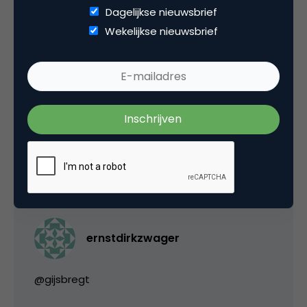
Categorie
Dagelijkse nieuwsbrief
Wekelijkse nieuwsbrief
Contentmarketing & Storytelling
Tags
event
,
online pr & branding
1 Reactie
ernstdirkzwager
@gijsbregt