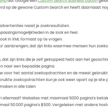
end
dat Google een
Custom Search Business Edition
gelan
erd op de gewone Custom Search en heeft daarnaast nog 
vertenties naast je zoekresultaten.
passingsmogelijkheden in de look en feel.
ook in XML formaat op te vragen.
nts’ aanbrengen, dat zijn links waarmee mensen hun zoe
, dat zijn links die je zelf gekoppeld hebt aan het gezoch
en naar een bepaalde pagina.
ge voor het aantal zoekopdrachten en de meest gebruik
uikte zoekopdrachten kun je ook weer apart op je site p
maken in alle talen
n allemaal? Websites met maximaal 5000 pagina’s betale
maal 50.000 pagina’s $500. Vergeleken met andere hoste