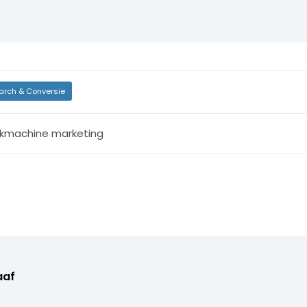
arch & Conversie
kmachine marketing
aaf