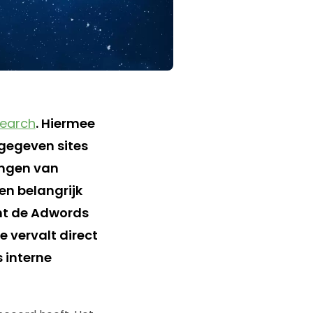
earch
. Hiermee
ngegeven sites
engen van
en belangrijk
cht de Adwords
 vervalt direct
 interne