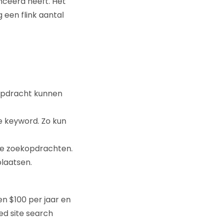
ceerd heeft. Het
een flink aantal
kopdracht kunnen
te keyword. Zo kun
te zoekopdrachten.
laatsen.
n $100 per jaar en
d site search