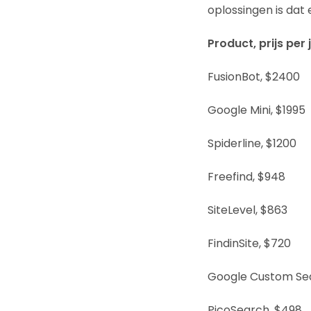
oplossingen is dat 
Product, prijs per 
FusionBot, $2400
Google Mini, $1995
Spiderline, $1200
Freefind, $948
SiteLevel, $863
FindinSite, $720
Google Custom Sear
PicoSearch, $498