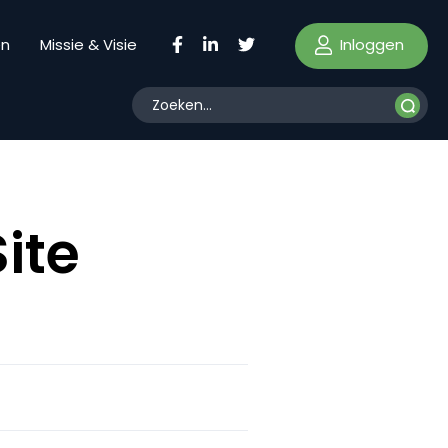
Inloggen
en
Missie & Visie
ite