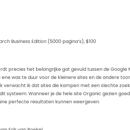
9
ch Business Edition (5000 pagina’s), $100
rdt precies het belangrijke gat gevuld tussen de Google 
ene was te duur voor de kleinere sites en de andere to
jk verwacht ik dat sites die kampen met een slechte zoe
it systeem. Wanneer je de hele site Organic gezien goed
ine perfecte resultaten kunnen weergeven.
an Erik van Roekel.