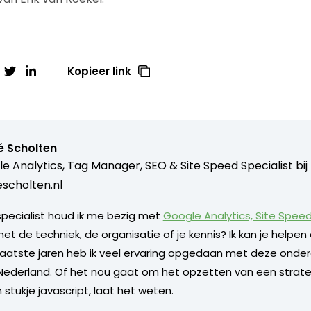
Kopieer link
é Scholten
e Analytics, Tag Manager, SEO & Site Speed Specialist bij
scholten.nl
 specialist houd ik me bezig met
Google Analytics, Site Spee
 de techniek, de organisatie of je kennis? Ik kan je helpen d
e laatste jaren heb ik veel ervaring opgedaan met deze onder
n Nederland. Of het nou gaat om het opzetten van een strate
 stukje javascript, laat het weten.