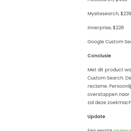
Mysitesearch, $23
Innerprise, $228
Google Custom Sear
Conclusie
Met dit product wo
Custom Search. De 
reclame. Persoonli
overstappen naar d
zal deze zoekmach
Update
Een eerste
review
v