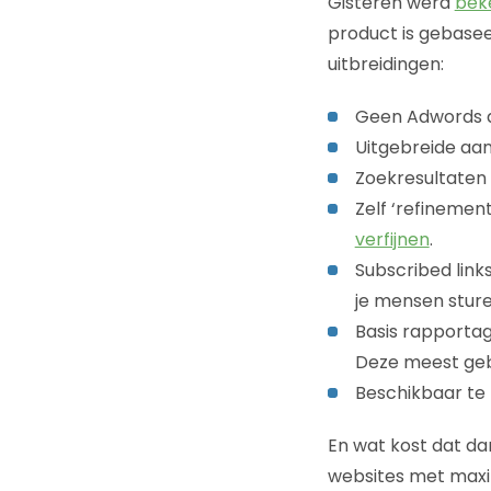
Gisteren werd
bek
product is gebase
uitbreidingen:
Geen Adwords ad
Uitgebreide aan
Zoekresultaten 
Zelf ‘refineme
verfijnen
.
Subscribed links
je mensen stur
Basis rapporta
Deze meest gebr
Beschikbaar te 
En wat kost dat da
websites met maxi