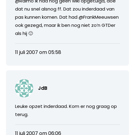
@Raimo ik had nog geen wiki opgetuigd, doe
dat nu snel alsnog ff. Dat zou inderdaad van
pas kunnen komen. Dat had @FrankMeeuwsen
ook gezegd, maar ik ben nog niet zo’n GTDer
als hij 🙂
11 juli 2007 om 05:58
JdB
Leuke opzet inderdaad. Kom er nog graag op
terug.
11 juli 2007 om 06:06