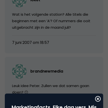
Wat is het volgende station? Alle titels die
beginnen met een ‘A’? Of nummers die ooit
uitgebracht zijn in de maand juli?
7 juni 2007 om 18:57
brandnewmedia
Leuk idee Peter. Zullen we dat samen gaan
doen? 🙂
Marketingfacts. Elke dag vers. Mis
7 juni 2007 om 18:59