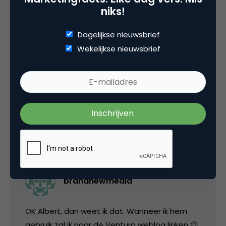
niks!
Dagelijkse nieuwsbrief
Wekelijkse nieuwsbrief
venturo
Maurice…. de haartjes van de lange staart 🙂
7 juni 2007 om 19:02
brandnewmedia
OK Albert, dan weet ik dat. Wanneer ik hem
gebruik zal ik naar de Venturo weblog linken 😉