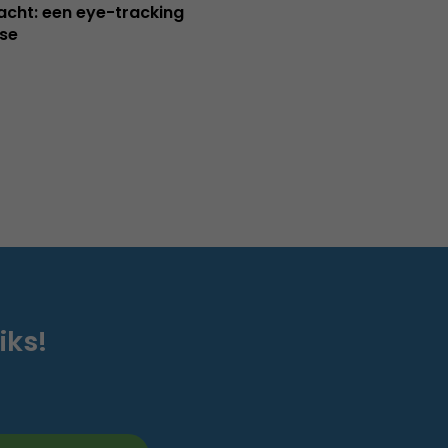
cht: een eye-tracking
se
iks!