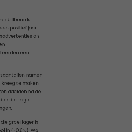
 en billboards
en positief jaar
sadvertenties als
en
oteerden een
rsaantallen namen
e kreeg te maken
ften daalden na de
den de enige
ngen.
ie groei lager is
l in (-0,6%). Wel