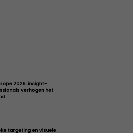
Europe 2026: insight-
ssionals verhogen het
nd
ieke targeting en visuele