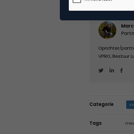
Marc
Partn
Oprichter/partn
VPRO, Bestuur Lu
Categorie
Ad
Tags
med