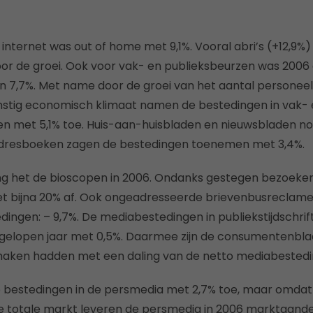
 internet was out of home met 9,1%. Vooral abri’s (+12,9%)
or de groei. Ook voor vak- en publieksbeurzen was 2006 e
an 7,7%. Met name door de groei van het aantal personeel
nstig economisch klimaat namen de bestedingen in vak- 
met 5,1% toe. Huis-aan-huisbladen en nieuwsbladen n
, adresboeken zagen de bestedingen toenemen met 3,4%.
ng het de bioscopen in 2006. Ondanks gestegen bezoeke
t bijna 20% af. Ook ongeadresseerde brievenbusreclam
ingen: – 9,7%. De mediabestedingen in publiekstijdschri
fgelopen jaar met 0,5%. Daarmee zijn de consumentenbla
maken hadden met een daling van de netto mediabestedi
 bestedingen in de persmedia met 2,7% toe, maar omdat d
e totale markt leveren de persmedia in 2006 marktaandee