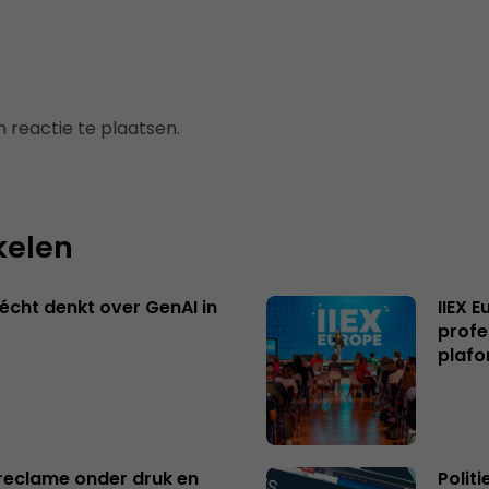
 reactie te plaatsen.
kelen
écht denkt over GenAI in
IIEX 
profe
plafo
reclame onder druk en
Polit