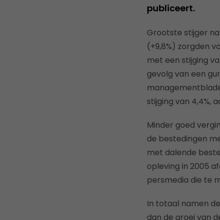
publiceert.
Grootste stijger na
(+9,8%) zorgden vo
met een stijging v
gevolg van een gu
managementbladen 
stijging van 4,4%
Minder goed vergi
de bestedingen me
met dalende bested
opleving in 2005 a
persmedia die te 
In totaal namen de
dan de groei van d