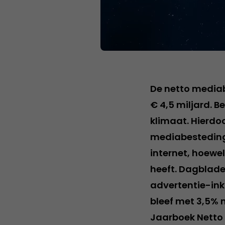
De netto mediab
€ 4,5 miljard. B
klimaat. Hierdo
mediabestedinge
internet, hoew
heeft. Dagblade
advertentie-ink
bleef met 3,5% ne
Jaarboek Netto