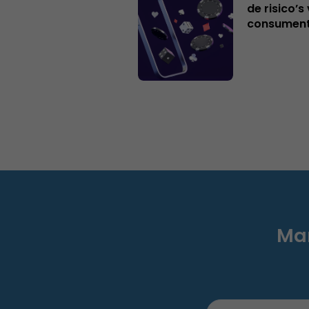
de risico’
consumen
Mar