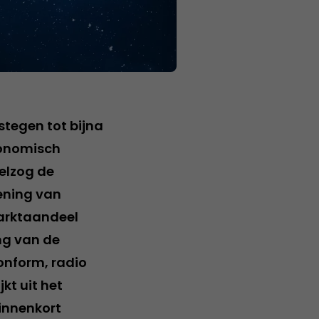
stegen tot bijna
economisch
ielzog de
ening van
arktaandeel
ng van de
onform, radio
kt uit het
innenkort