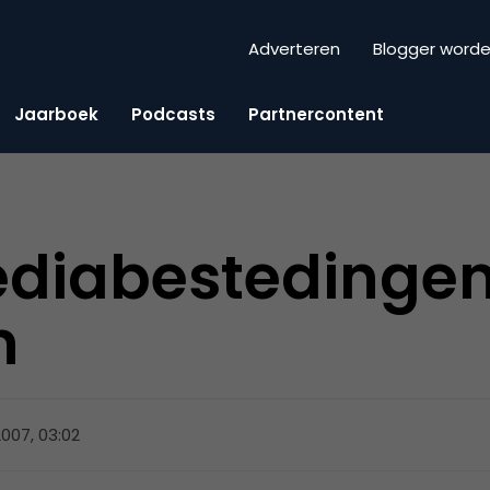
Adverteren
Blogger word
Jaarboek
Podcasts
Partnercontent
ediabestedinge
n
2007, 03:02