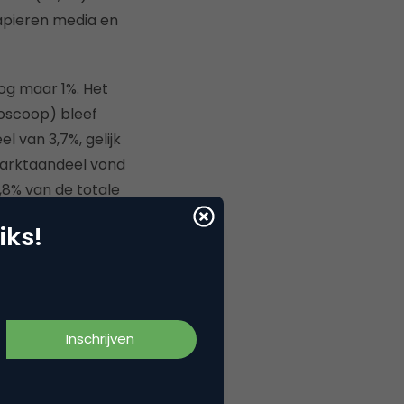
apieren media en
nog maar 1%. Het
ioscoop) bleef
l van 3,7%, gelijk
arktaandeel vond
7,8% van de totale
 toe te schrijven
iks!