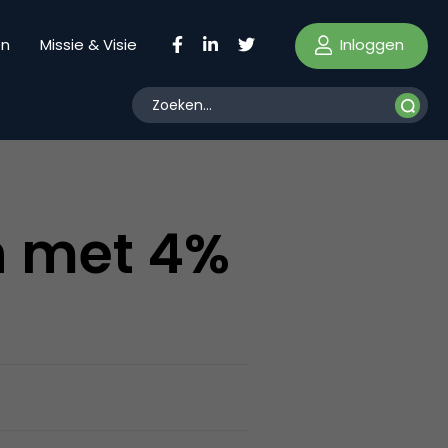
Inloggen
en
Missie & Visie
n met 4%