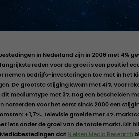
estedingen in Nederland zijn in 2006 met 4% ge
elangrijkste reden voor de groei is een positief 
or nemen bedrijfs-investeringen toe met in het k
n. De grootste stijging kwam met 41% voor rek
el dit mediumtype met 3% nog een bescheiden m
n noteerden voor het eerst sinds 2000 een stijgi
omsten: + 1,7%. Televisie groeide met 4% marktc
t iets onder de groei van de totale markt. Dit blij
 Mediabestedingen dat
Nielsen Media Research
b