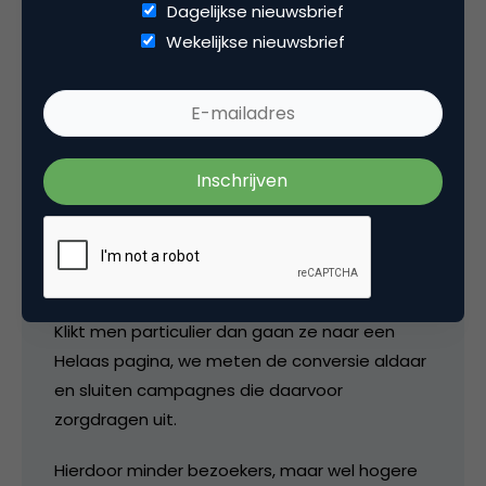
Dagelijkse nieuwsbrief
Gerben
Wekelijkse nieuwsbrief
He katja,
Net een nieuwe site opgeleverd voor een
juridisch advies bureau.
Ze werken puur zakelijk. Dus beginnen we met.
Particulier of Zakelijk te vragen?
Klikt men particulier dan gaan ze naar een
Helaas pagina, we meten de conversie aldaar
en sluiten campagnes die daarvoor
zorgdragen uit.
Hierdoor minder bezoekers, maar wel hogere