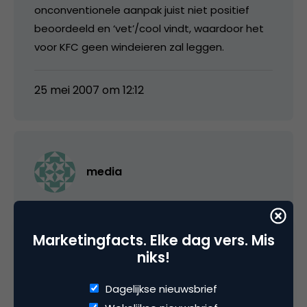
onconventionele aanpak juist niet positief
beoordeeld en ‘vet’/cool vindt, waardoor het
voor KFC geen windeieren zal leggen.
25 mei 2007 om 12:12
media
Als je dit ziet dan hoeven de reclamebureaus
voorlopig nog niet te vrezen 😉
Marketingfacts. Elke dag vers. Mis
niks!
25 mei 2007 om 12:21
Dagelijkse nieuwsbrief