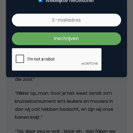
Wekelijkse nieuwsbrief
mangold
“Jongens, we moeten van de klant wat met
user generated content gaan doen. Helemaal
hip. Gewoon even een website-tje met een
‘zend je video in’ wedstrijdje in elkaar raggen,
een paar winnaars selecteren en uitzenden
die zooi.”
“Flikker op, man. Voor je het weet zendt zo’n
knutselconsument iets leukers en mooiers in
dan wij ooit hebben bedacht, en zijn wij onze
banen kwijt.”
“Tja, daar zeg je wat… Maar eh… dan fáken we