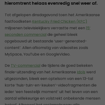
hieromtrent helaas evenredig snel weer af.
Tot afgelopen dinsdagavond toen het Amerikaanse
fastfoodketen
Kentucky Fried Chicken (KFC)
miljoenen televisiekijkers verrastte met een
15’
seconden commercial
die geheel bleek
opgebouwd uit bestaande ‘user-generated-
content’. Allen afkomstig van videosites zoals
MySpace, YouTube en GoogleVideo.
De
TV-commercial
die tijdens de goed bekeken
finale-uitzending van het Amerikaanse
Idols
werd
uitgezonden, bleek een optelsom van een 13-tal
korte ‘huis-tuin-en-keuken’-videofragmenten die
ieder ‘een feestelijk moment’ uit het leven van een
aantal willekeurige en volstrekt onbekende mensen
betrof. Alhoewel het reclamebureau alle