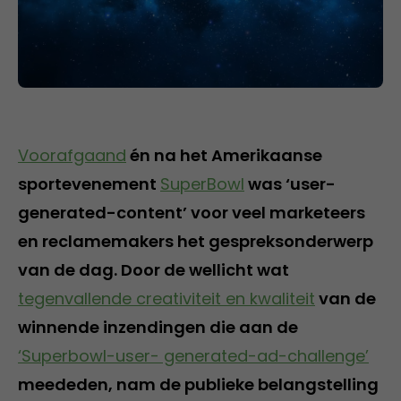
Voorafgaand
én na het Amerikaanse
sportevenement
SuperBowl
was ‘user-
generated-content’ voor veel marketeers
en reclamemakers het gespreksonderwerp
van de dag. Door de wellicht wat
tegenvallende creativiteit en kwaliteit
van de
winnende inzendingen die aan de
‘Superbowl-user- generated-ad-challenge’
meededen, nam de publieke belangstelling