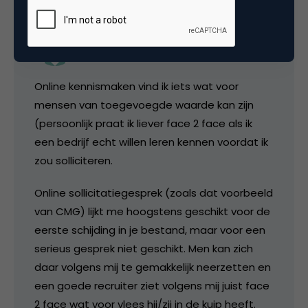
PB
Online kennismaken vind ik iets wat voor
mensen van toegevoegde waarde kan zijn
(persoonlijk praat ik liever face 2 face als ik
een bedrijf echt willen leren kennen voordat ik
zou solliciteren.
Online sollicitatiegesprek (zoals dat voorbeeld
van CMG) lijkt me hoogstens geschikt voor de
eerste schijding in je bestand, maar voor een
serieus gesprek niet geschikt. Men kan zich
daar volgens mij te gemakkelijk neerzetten en
een goede recruiter ziet volgens mij juist face
2 face wat voor vlees hij/zij in de kuip heeft.