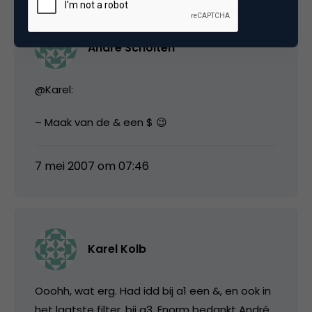
André Scholten
@Karel:
– Maak van de & een $ 😉
7 mei 2007 om 07:46
Karel Kolb
Ooohh, wat erg. Had idd bij a1 een &, en ook in
het laatste filter, bij a3. Enorm bedankt André,