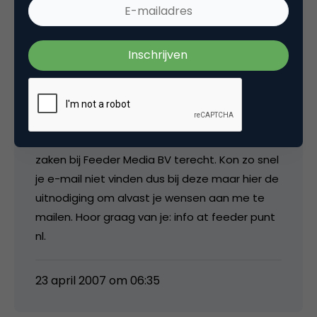
23 april 2007 om 06:22
Karel Kolb
Ludo, vanaf 1 juni a.s. kun je voor dit soort
zaken bij Feeder Media BV terecht. Kon zo snel
je e-mail niet vinden dus bij deze maar hier de
uitnodiging om alvast je wensen aan me te
mailen. Hoor graag van je: info at feeder punt
nl.
23 april 2007 om 06:35