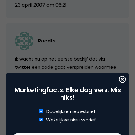
23 april 2007 om 06:21
Raedts
Ik wacht nu op het eerste bedrijf dat via
twitter een code gaat verspreiden waarmee
je korting kan krijgen op een bepaald product.
Marketingfacts. Elke dag vers. Mis
Tevens zou het mooi zijn als je ook een
niks!
besloten Twitter omgeving kan creeeren met
collega’s. Weet iemand of dit bestaat? Ik ben
Dagelijkse nieuwsbrief
op zoek naar een partij die dit kan ontwikkelen
Wekelijkse nieuwsbrief
en met ons bedrijf zou willen proef draaien.