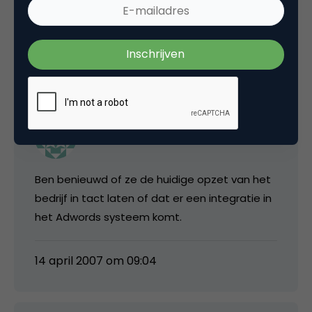
langzamerhand zal verdwijnen.
14 april 2007 om 07:26
Wouter
Ben benieuwd of ze de huidige opzet van het
bedrijf in tact laten of dat er een integratie in
het Adwords systeem komt.
14 april 2007 om 09:04