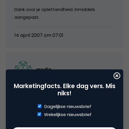
Dank voor je oplettendheid. Inmiddels
aangepast.
14 april 2007 om 07:01
media
Marketingfacts. Elke dag vers. Mis
Zie ook mijn eerdere reactie Paul, Google
niks!
heeft DoubleClick gekocht om te voorkomen
dat het naar de concurrentie gaat. Het heeft
Dagelijkse nieuwsbrief
op dit moment helemaal geen belang om het
Wekelijkse nieuwsbrief
groter te maken. Sterker nog, ik denk dat er
klanten zullen vertrekken en dat DoubleClick