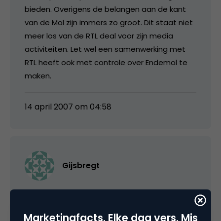
bieden. Overigens de belangen aan de kant
van de Mol zijn immers zo groot. Dit staat niet
meer los van de RTL deal voor zijn media
activiteiten. Let wel een samenwerking met
RTL heeft ook met controle over Endemol te
maken.
14 april 2007 om 04:58
Gijsbregt
Albert,
Marketingfacts. Elke dag vers. Mis
Televisa wordt verhandeld op de Mexicaanse