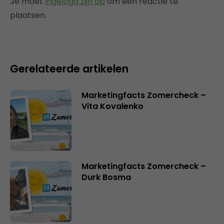
Je moet
ingelogd zijn op
om een reactie te
plaatsen.
Gerelateerde artikelen
Marketingfacts Zomercheck –
Vita Kovalenko
Marketingfacts Zomercheck –
Durk Bosma