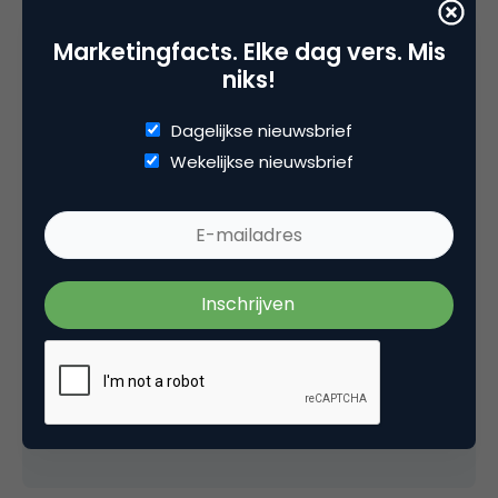
30 maart 2007 om 23:09
Marketingfacts. Elke dag vers. Mis
niks!
Dagelijkse nieuwsbrief
Wekelijkse nieuwsbrief
Marvin Teunissen
ik dacht dat je vroeg of iemand er nog iets
positiefs over te zeggen had?
zal ik dan maar starten?
de vormgeving ziet er een STUK beter uit.
31 maart 2007 om 06:33