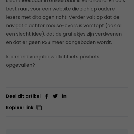
slecht leesbaar in onleesbaar is veranderd. En da’s
best raar, voor een website die zich op oudere
lezers met dito ogen richt. Verder valt op dat de
navigatie achter mouse-overs is verstopt (ook al
een slecht idee), dat de grafiekjes zijn verdwenen
en dat er geen RSS meer aangeboden wordt.
Is iemand van jullie wellicht iets pósitiefs
opgevallen?
Deel dit artikel
Kopieer link