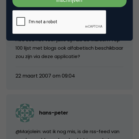
Marjolein Hoekstra
Hoe zou het voor jullie zijn als de Marcom Top
100 lijst met blogs ook alfabetisch beschikbaar
zou zijn via deze applicatie?
22 maart 2007 om 09:04
hans-peter
@Marjolein: wat ik nog mis, is de rss-feed van