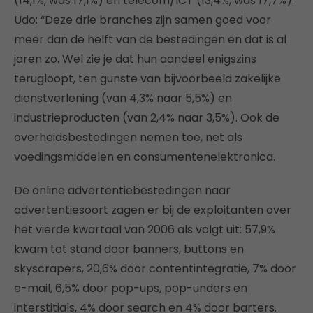
(14,1%, was 17,1%) en telecom/ICT (13,4%, was 17,7%).
Udo: “Deze drie branches zijn samen goed voor
meer dan de helft van de bestedingen en dat is al
jaren zo. Wel zie je dat hun aandeel enigszins
terugloopt, ten gunste van bijvoorbeeld zakelijke
dienstverlening (van 4,3% naar 5,5%) en
industrieproducten (van 2,4% naar 3,5%). Ook de
overheidsbestedingen nemen toe, net als
voedingsmiddelen en consumentenelektronica.
De online advertentiebestedingen naar
advertentiesoort zagen er bij de exploitanten over
het vierde kwartaal van 2006 als volgt uit: 57,9%
kwam tot stand door banners, buttons en
skyscrapers, 20,6% door contentintegratie, 7% door
e-mail, 6,5% door pop-ups, pop-unders en
interstitials, 4% door search en 4% door barters.