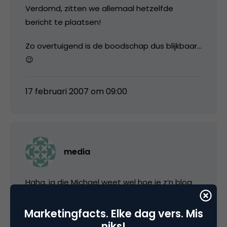
Verdomd, zitten we allemaal hetzelfde
bericht te plaatsen!
Zo overtuigend is de boodschap dus blijkbaar…
😉
17 februari 2007 om 09:00
media
Haha, ja die Michael weet wel hoe ie z’n blog
moet pluggen 😉
Marketingfacts. Elke dag vers. Mis
niks!