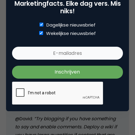
Marketingfacts. Elke dag vers. Mis
niks!
David
Dagelijkse nieuwsbrief
Wekelijkse nieuwsbrief
Carl hoe moet ik punt 5 zien in de lijst van
forester?
7 februari 2007 om 17:25
mangold
@David:
“Try blogging if you have something
to say and enable comments. Deploy a wiki if
you have large quantities if content that are