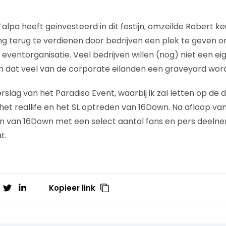
lpa heeft geinvesteerd in dit festijn, omzeilde Robert ke
ng terug te verdienen door bedrijven een plek te geven o
eventorganisatie. Veel bedrijven willen (nog) niet een ei
ien dat veel van de corporate eilanden een graveyard word
erslag van het Paradiso Event, waarbij ik zal letten op de
het reallife en het SL optreden van 16Down. Na afloop va
en van 16Down met een select aantal fans en pers deeln
t.
Kopieer link