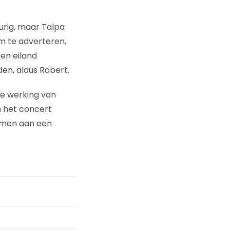
urig, maar Talpa
m te adverteren,
gen eiland
en, aldus Robert.
 de werking van
n het concert
emen aan een