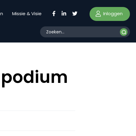
Inloggen
en
Missie & Visie
n podium