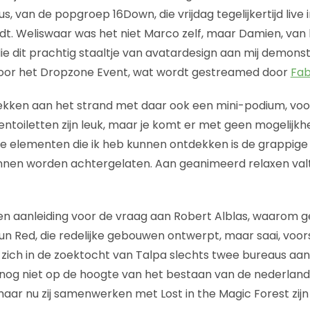
, van de popgroep 16Down, die vrijdag tegelijkertijd live i
dt. Weliswaar was het niet Marco zelf, maar Damien, van
die dit prachtig staaltje van avatardesign aan mij demonstre
voor het Dropzone Event, wat wordt gestreamed door
Fa
plekken aan het strand met daar ook een mini-podium, voor
ntoiletten zijn leuk, maar je komt er met geen mogelijkhe
ve elementen die ik heb kunnen ontdekken is de grappige 
en worden achtergelaten. Aan geanimeerd relaxen valt
n aanleiding voor de vraag aan Robert Alblas, waarom g
Run Red, die redelijke gebouwen ontwerpt, maar saai, voo
en zich in de zoektocht van Talpa slechts twee bureaus aa
nog niet op de hoogte van het bestaan van de nederlan
ar nu zij samenwerken met Lost in the Magic Forest zijn 