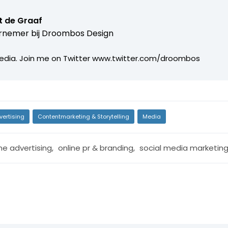
t de Graaf
rnemer bij
Droombos Design
edia. Join me on Twitter www.twitter.com/droombos
vertising
Contentmarketing & Storytelling
Media
ne advertising
,
online pr & branding
,
social media marketin