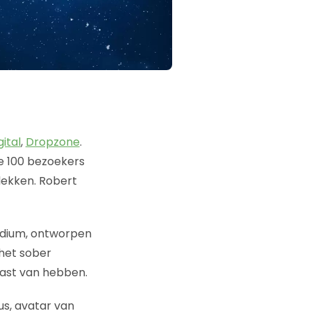
ital
,
Dropzone
.
te 100 bezoekers
lekken. Robert
odium, ontworpen
 het sober
last van hebben.
us, avatar van