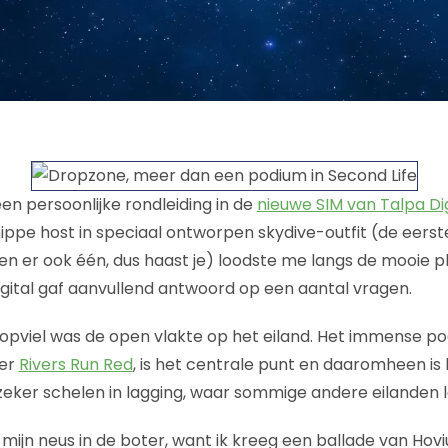
en persoonlijke rondleiding in de
nieuwe SIM van Talpa Dig
 hippe host in speciaal ontworpen skydive-outfit (de eers
en er ook één, dus haast je) loodste me langs de mooie p
igital gaf aanvullend antwoord op een aantal vragen.
opviel was de open vlakte op het eiland. Het immense p
ner
Rivers Run Red
, is het centrale punt en daaromheen is
zeker schelen in lagging, waar sommige andere eilanden 
mijn neus in de boter, want ik kreeg een ballade van Hovi