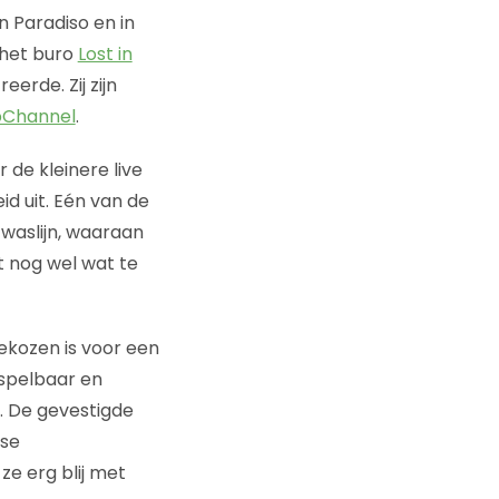
n Paradiso en in
 het buro
Lost in
erde. Zij zijn
bChannel
.
 de kleinere live
id uit. Eén van de
waslijn, waaraan
 nog wel wat te
ekozen is voor een
rspelbaar en
n. De gevestigde
dse
ze erg blij met