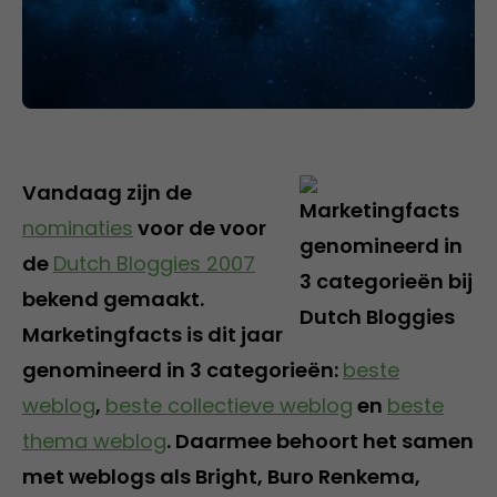
Vandaag zijn de
nominaties
voor de voor
de
Dutch Bloggies 2007
bekend gemaakt.
Marketingfacts is dit jaar
genomineerd in 3 categorieën:
beste
weblog
,
beste collectieve weblog
en
beste
thema weblog
. Daarmee behoort het samen
met weblogs als Bright, Buro Renkema,