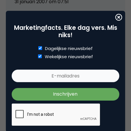
31 januari 2007 om 07:51
Marketingfacts. Elke dag vers. Mis
niks!
Henk De Hooge
Dagelijkse nieuwsbrief
Marco we hebben er deze keer niet echt
Wekelijkse nieuwsbrief
aandacht aan besteed. Een aantal blogs
(absoluut niet allen) die dit wel hebben
gedaan hebben daardoor behoorlijk goed
gescoord. Die verdienen het zeker dus om
daar te zijn. Wij komen echter graag op je
feestje als je een bloggie wint 😉 Soekses
mannuh
31 januari 2007 om 08:38