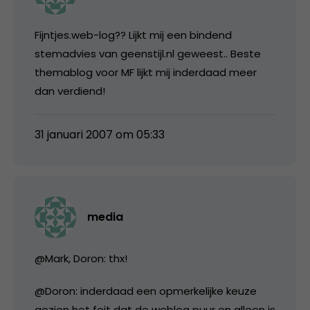
Fijntjes.web-log?? Lijkt mij een bindend
stemadvies van geenstijl.nl geweest.. Beste
themablog voor MF lijkt mij inderdaad meer
dan verdiend!
31 januari 2007 om 05:33
media
@Mark, Doron: thx!
@Doron: inderdaad een opmerkelijke keuze
gezien het feit dat de weblog puur en alleen is