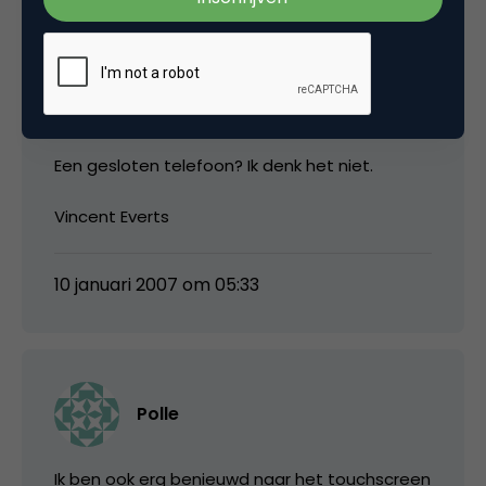
– Werkt niet met mijn exchange.
– Ik kan geen extra software erop zetten
zoals instant messaging.
Een gesloten telefoon? Ik denk het niet.
Vincent Everts
10 januari 2007 om 05:33
Polle
Ik ben ook erg benieuwd naar het touchscreen