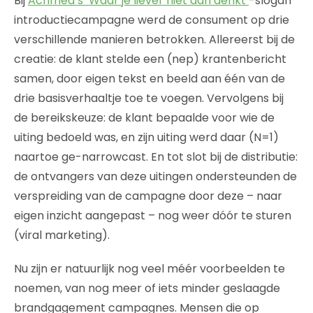
Bij
Achmea’s ‘Waar je liever niet aan denkt’
-slogan
introductiecampagne werd de consument op drie
verschillende manieren betrokken. Allereerst bij de
creatie: de klant stelde een (nep) krantenbericht
samen, door eigen tekst en beeld aan één van de
drie basisverhaaltje toe te voegen. Vervolgens bij
de bereikskeuze: de klant bepaalde voor wie de
uiting bedoeld was, en zijn uiting werd daar (N=1)
naartoe ge-narrowcast. En tot slot bij de distributie:
de ontvangers van deze uitingen ondersteunden de
verspreiding van de campagne door deze – naar
eigen inzicht aangepast – nog weer dóór te sturen
(viral marketing).
Nu zijn er natuurlijk nog veel méér voorbeelden te
noemen, van nog meer of iets minder geslaagde
brandgagement campagnes. Mensen die op