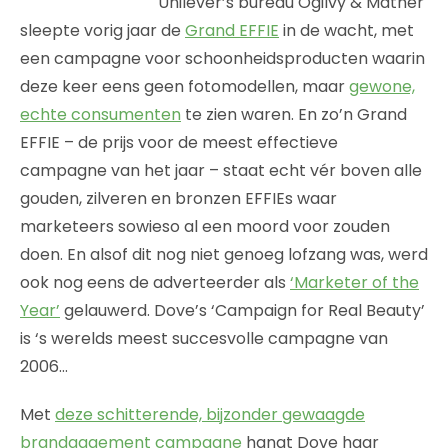
Unilever’s bureau Ogilvy & Mather
sleepte vorig jaar de
Grand EFFIE
in de wacht, met
een campagne voor schoonheidsproducten waarin
deze keer eens geen fotomodellen, maar
gewone,
echte consumenten
te zien waren. En zo’n Grand
EFFIE – de prijs voor de meest effectieve
campagne van het jaar – staat echt vér boven alle
gouden, zilveren en bronzen EFFIEs waar
marketeers sowieso al een moord voor zouden
doen. En alsof dit nog niet genoeg lofzang was, werd
ook nog eens de adverteerder als
‘Marketer of the
Year’
gelauwerd. Dove’s ‘Campaign for Real Beauty’
is ‘s werelds meest succesvolle campagne van
2006…
Met
deze schitterende, bijzonder gewaagde
brandgagement campagne
hangt Dove haar