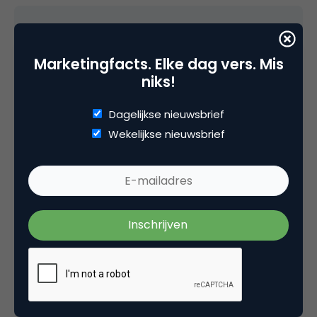
Marc van Ogtrop
Marketingfacts. Elke dag vers. Mis
niks!
Goed gesproken.
Dagelijkse nieuwsbrief
Alleen vind ik dat relevantie niet absoluut
Wekelijkse nieuwsbrief
moet zijn maar relatief.
Volgens mij is het zo dat de geur van warm
gebakken lucht bij Narrowcastingproducten
toe wordt gevoegd om de verkoop te
bevorderen.
13 december 2006 om 10:12