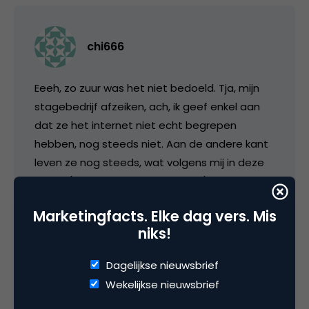
chi666
Eeeh, zo zuur was het niet bedoeld. Tja, mijn
stagebedrijf afzeiken, ach, ik geef enkel aan
dat ze het internet niet echt begrepen
hebben, nog steeds niet. Aan de andere kant
leven ze nog steeds, wat volgens mij in deze
markt (zeker als je niet innoveert) al een
prestatie op zich is.
Marketingfacts. Elke dag vers. Mis
niks!
@Marco: volgens mij zitten er een aantal
voorstellen in. Zoals: zorg voor een actie URL
Dagelijkse nieuwsbrief
als je per post iemand benaderd voor een
Wekelijkse nieuwsbrief
online onderzoek (met zelfs de suggestie
voor dit onderzoek).