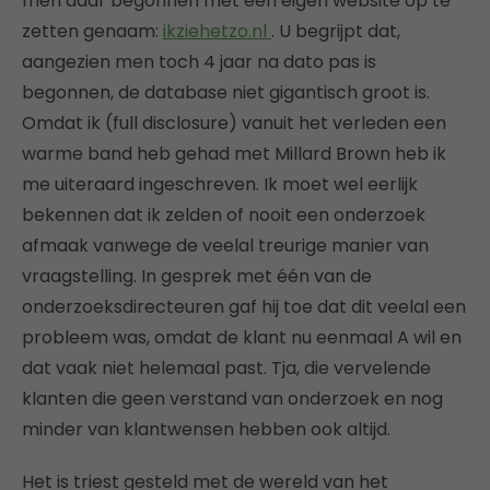
men daar begonnen met een eigen website op te
zetten genaam:
ikziehetzo.nl
. U begrijpt dat,
aangezien men toch 4 jaar na dato pas is
begonnen, de database niet gigantisch groot is.
Omdat ik (full disclosure) vanuit het verleden een
warme band heb gehad met Millard Brown heb ik
me uiteraard ingeschreven. Ik moet wel eerlijk
bekennen dat ik zelden of nooit een onderzoek
afmaak vanwege de veelal treurige manier van
vraagstelling. In gesprek met één van de
onderzoeksdirecteuren gaf hij toe dat dit veelal een
probleem was, omdat de klant nu eenmaal A wil en
dat vaak niet helemaal past. Tja, die vervelende
klanten die geen verstand van onderzoek en nog
minder van klantwensen hebben ook altijd.
Het is triest gesteld met de wereld van het