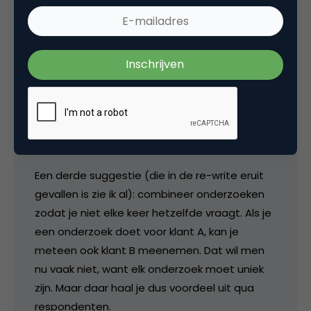
En een ander heel belangrijk advies is natuurlijk:
denk nu eens een keer aan je respondent. Ga
niet enkel uit van je opdrachtgever en zijn
wensen, maar ook van de vraag waar je
respondent wel en niet op wil antwoorden. Of
met name: hoe vaak je iets kan terug laten
komen.
Een derde suggestie (die in de re-write eruit
gevallen is zie ik al): combineer onderzoeken
zodat je niet elke keer hetzelfde vraagt. Als je
een onderzoek doet voor klant A, kan je
meteen ook klant B meenemen. Dat wil men
nu vaak niet, want elk onderzoek moet uniek
zijn. Maar daar haal je dus voordeel uit qua
respondenten.