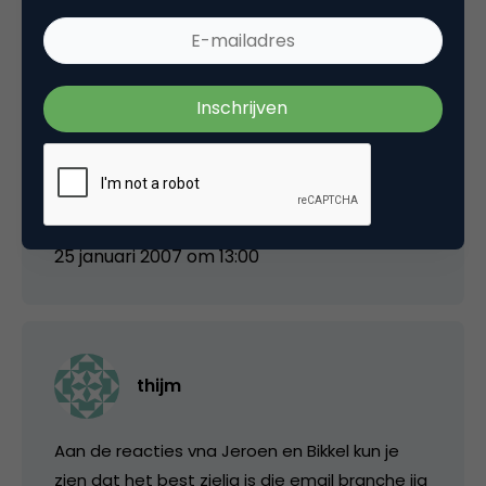
Probleer via opt-in je contacten te
verzamelen. Speciale acties kunnen dit een
boost geven. Geef in de nieuwsberichten ook
aan hoe je aan het adres bent gekomen en
maak er ook een informatieve nieuwbrief van.
Dit kan je een hoop ellende besparen.
25 januari 2007 om 13:00
thijm
Aan de reacties vna Jeroen en Bikkel kun je
zien dat het best zielig is die email branche iig