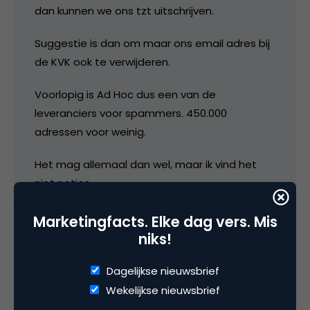
dan kunnen we ons tzt uitschrijven.
Suggestie is dan om maar ons email adres bij
de KVK ook te verwijderen.
Voorlopig is Ad Hoc dus een van de
leveranciers voor spammers. 450.000
adressen voor weinig.
Het mag allemaal dan wel, maar ik vind het
niet netjes.
Zelf hebben we ook een aantal sites met
Marketingfacts. Elke dag vers. Mis
mailinglists (ook b2b) en we maken daar altijd
niks!
gebruik van het opt-in principe wat uitstekend
Dagelijkse nieuwsbrief
werkt en duurzame relaties kweekt.
Wekelijkse nieuwsbrief
Mijn advies: