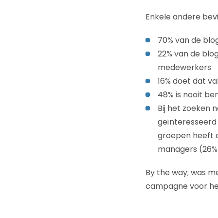
Enkele andere bev
70% van de blo
22% van de blog
medewerkers
16% doet dat vak
48% is nooit be
Bij het zoeken 
geïnteresseerd 
groepen heeft 
managers (26%)
By the way; was m
campagne voor he