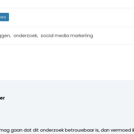
dia
ggen
,
onderzoek
,
social media marketing
er
it mag gaan dat dit onderzoek betrouwbaar is, dan vermoed 