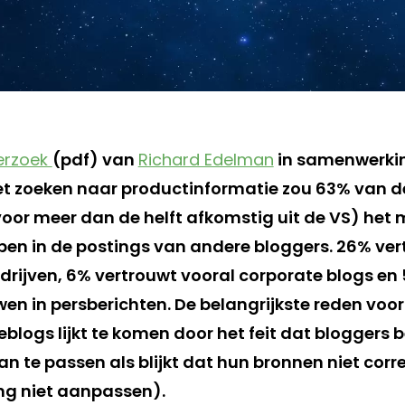
erzoek
(pdf) van
Richard Edelman
in samenwerki
 het zoeken naar productinformatie zou 63% van d
oor meer dan de helft afkomstig uit de VS) het
en in de postings van andere bloggers. 26% ver
drijven, 6% vertrouwt vooral corporate blogs en 
en in persberichten. De belangrijkste reden voor
blogs lijkt te komen door het feit dat bloggers b
n te passen als blijkt dat hun bronnen niet correc
ng niet aanpassen).