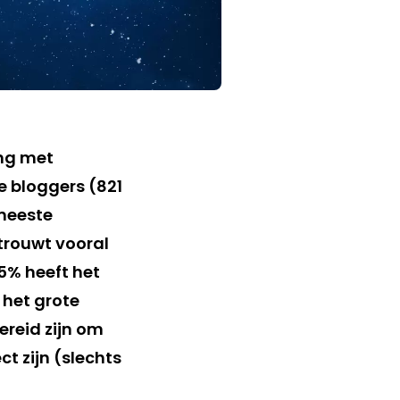
ng met
e bloggers (821
 meeste
trouwt vooral
5% heeft het
 het grote
ereid zijn om
t zijn (slechts