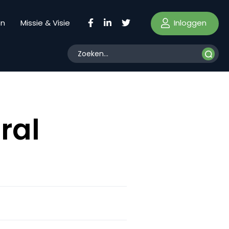
Inloggen
en
Missie & Visie
ral