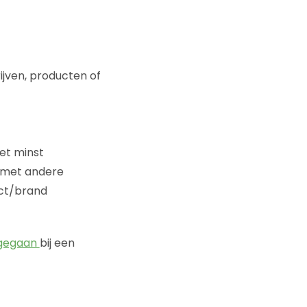
ijven, producten of
het minst
t met andere
uct/brand
s gegaan
bij een