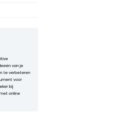
itive
ideeën van je
en te verbeteren
trument voor
ker bij
met online