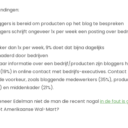
indingen:
ggers is bereid om producten op het blog te bespreken
gers schrijft ongeveer 1x per week een posting over bedr
er dan 1x per week, 9% doet dat bijna dagelijks
naderd door bedrijven
naar informatie over een bedrijf/producten zijn bloggers 
(19%) in online contact met bedrijfs-executives. Contac
de voorkeur, zoals bloggende medewerkers (35%), prod
 en middenkader (21%).
eneer Edelman niet de man die recent nogal
in de fout i
t Amerikaanse Wal-Mart?