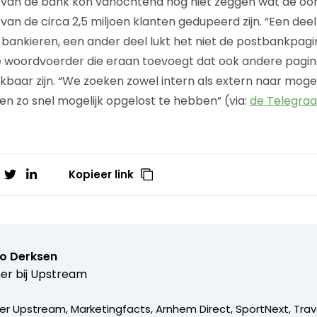
van de bank kon vanochtend nog niet zeggen wat de oor
van de circa 2,5 miljoen klanten gedupeerd zijn. “Een dee
bankieren, een ander deel lukt het niet de postbankpag
 de woordvoerder die eraan toevoegt dat ook andere pagin
kbaar zijn. “We zoeken zowel intern als extern naar moge
 zo snel mogelijk opgelost te hebben” (via:
de Telegraa
Kopieer link
o Derksen
er bij
Upstream
er Upstream, Marketingfacts, Arnhem Direct, SportNext, Trav