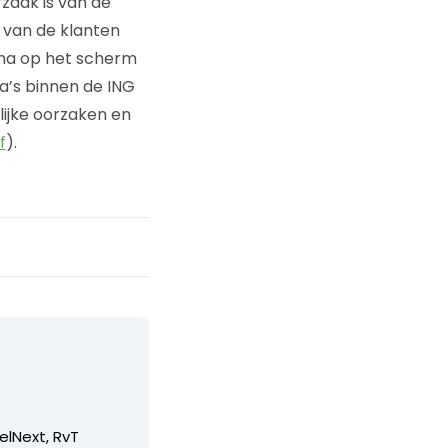
zaak is van de
l van de klanten
ina op het scherm
a’s binnen de ING
lijke oorzaken en
f
).
elNext, RvT