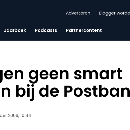
Adverteren
Blogger word
Jaarboek
Podcasts
Partnercontent
gen geen smart
n bij de Postba
ber 2006, 10:44