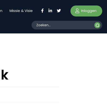
Inloggen
en
Missie & Visie
nk