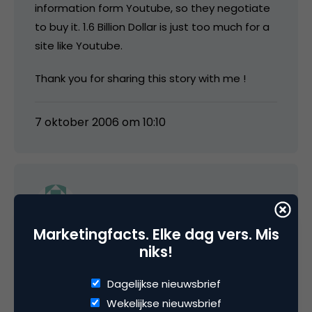
information form Youtube, so they negotiate
to buy it. 1.6 Billion Dollar is just too much for a
site like Youtube.
Thank you for sharing this story with me !
7 oktober 2006 om 10:10
Bas van Westrenen
Marketingfacts. Elke dag vers. Mis
Inmiddels schijnt het bedrag al opgelopen te
niks!
zijn naar 2.1 miljard. zie mijn blog.
Dagelijkse nieuwsbrief
Wekelijkse nieuwsbrief
7 oktober 2006 om 12:42