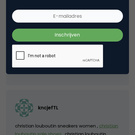
Kasper Katje
Bubble 2.0 ?
9 oktober 2006 om 19:47
kncjefTL
christian louboutin sneakers women ,
christian
louboutin sale shoes
, christian louboutin