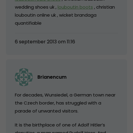
wedding shoes uk ,
louboutin boots
, christian
louboutin online uk , wicket brandaga
quantifiable
6 september 2013 om 11:16
Brianencum
For decades, Wunsiedel, a German town near
the Czech border, has struggled with a
parade of unwanted visitors.
It is the birthplace of one of Adolf Hitler’s
deputies, a man named Rudolf Hess. And