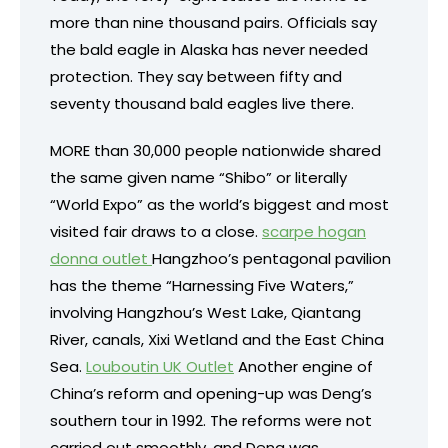
more than nine thousand pairs. Officials say
the bald eagle in Alaska has never needed
protection. They say between fifty and
seventy thousand bald eagles live there.
MORE than 30,000 people nationwide shared
the same given name “Shibo” or literally
“World Expo” as the world’s biggest and most
visited fair draws to a close.
scarpe hogan
donna outlet
Hangzhoo’s pentagonal pavilion
has the theme “Harnessing Five Waters,”
involving Hangzhou’s West Lake, Qiantang
River, canals, Xixi Wetland and the East China
Sea.
Louboutin UK Outlet
Another engine of
China’s reform and opening-up was Deng’s
southern tour in 1992. The reforms were not
carried out smoothly, and Deng was