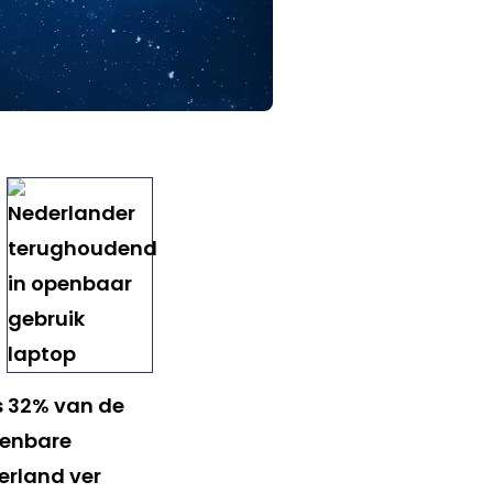
s 32% van de
penbare
erland ver