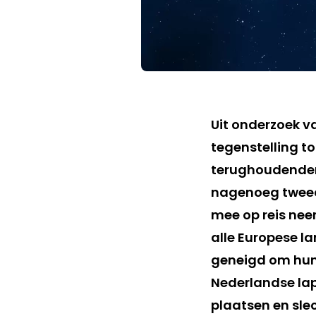
Uit onderzoek va
tegenstelling t
terughoudender 
nagenoeg tweed
mee op reis nee
alle Europese l
geneigd om hun 
Nederlandse lap
plaatsen en slec