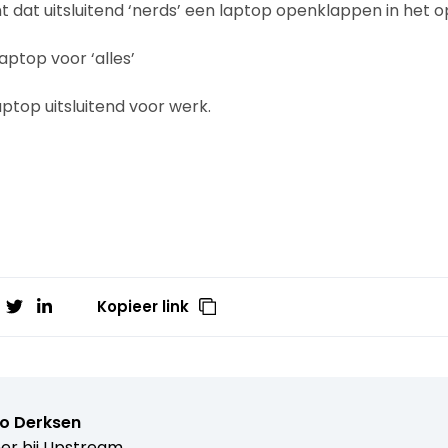
t dat uitsluitend ‘nerds’ een laptop openklappen in het
aptop voor ‘alles’
aptop uitsluitend voor werk.
Kopieer link
o Derksen
er bij
Upstream