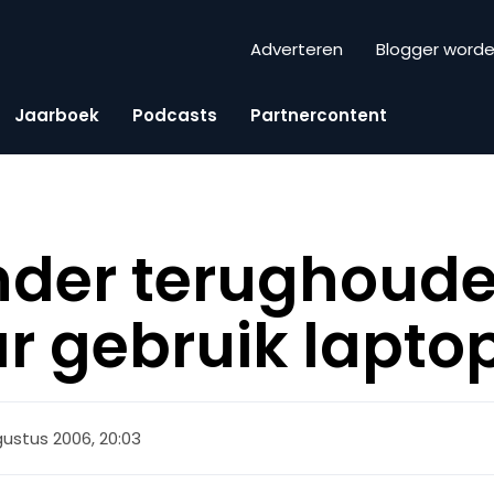
Adverteren
Blogger word
Jaarboek
Podcasts
Partnercontent
nder terughoude
 gebruik lapto
ustus 2006, 20:03