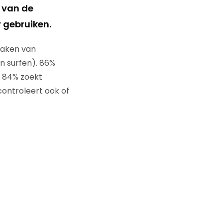
 van de
 gebruiken.
maken van
n surfen). 86%
n 84% zoekt
ontroleert ook of