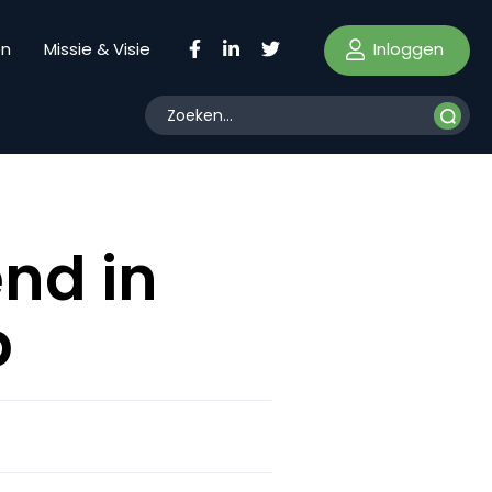
Inloggen
en
Missie & Visie
nd in
p