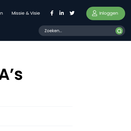
Inloggen
en
Missie & Visie
A’s