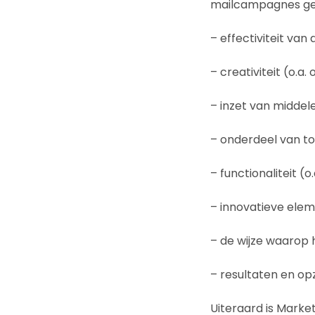
mailcampagnes geto
– effectiviteit va
– creativiteit (o.a
– inzet van middel
– onderdeel van t
– functionaliteit (o
– innovatieve elem
– de wijze waarop 
– resultaten en o
Uiteraard is Marke