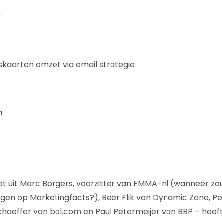
r
iskaarten omzet via email strategie
r
m
aat uit Marc Borgers, voorzitter van EMMA-nl (wanneer zo
en op Marketingfacts?), Beer Flik van Dynamic Zone, Pe
chaeffer van bol.com en Paul Petermeijer van BBP – heef