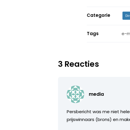
Categorie
Di
Tags
e-m
3 Reacties
media
Persbericht was me niet helem
prijswinnaars (brons) en make