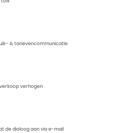
tolli
ruik- & tarievencommunicatie
etverkoop verhogen
t de dialoog aan via e-mail