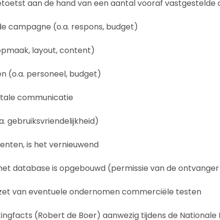
etst aan de hand van een aantal vooraf vastgestelde cr
n de campagne (o.a. respons, budget)
. opmaak, layout, content)
en (o.a. personeel, budget)
otale communicatie
.a. gebruiksvriendelijkheid)
enten, is het vernieuwend
het database is opgebouwd (permissie van de ontvanger i
pzet van eventuele ondernomen commerciële testen
tingfacts (Robert de Boer) aanwezig tijdens de Nationale