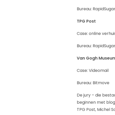
Bureau: RapidSuga
TPG Post
Case: online verhu
Bureau: RapidSuga
Van Gogh Museu
Case: Videomail
Bureau: Bitmove
De jury – die best
beginnen met blogg
TPG Post, Michel S