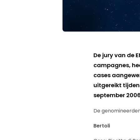
De jury van de E
campagnes, heef
cases aangewez
uitgereikt tijde
september 2006 
De genomineerden i
Bertoli