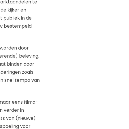
marktaandelen te
de kijker en
t publiek in de
ouw bestempeld
 worden door
erende) beleving.
laat binden door
deringen zoals
in snel tempo van
om maar eens Nima-
n verder in
ats van (nieuwe)
spoeling voor