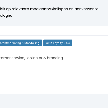
 kijk op relevante mediaontwikkelingen en aanverwante
ologie.
ntentmarketing & Storytelling
CRM, Loyalty & CX
tomer service
,
online pr & branding