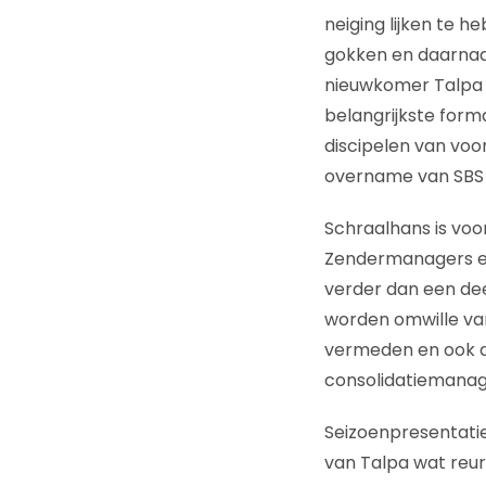
neiging lijken te 
gokken en daarnaas
nieuwkomer Talpa pl
belangrijkste forma
discipelen van vo
overname van SBS e
Schraalhans is voo
Zendermanagers en
verder dan een dee
worden omwille va
vermeden en ook d
consolidatiemanage
Seizoenpresentatie
van Talpa wat reur