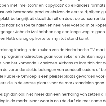
hebben met ‘me-too’s’ en ‘copycats’ op elkanders format
t ook bestaande productiehuizen de eerste rij blijven g
ukt belangrijk uit dezelfde ruif en duwt de concurrentie 
ts naar zich toe te halen en heel veel voetbal in te kope
organger John de Mol hebben nog een lange weg te gaan 
n Net5 alsnog op korte termijn tot stand komt.
ralsnog Koning in de keuken van de Nederlandse TV mark
 programmadirecties gaan voor zeker en denken nog st
l van het komende TV seizoen. Althans zo laat zich dat aa
n de veronderstelde belangen van aandeelhouders of be
e Publieke Omroep is een pleisterplaats geworden voor
rs die in de eerste plaats voor de marktaandelen gaan.
s zijn dan ook niet meer dan een herhaling van zetten a
ing in de markt. Maar waar is nou de durf die met name