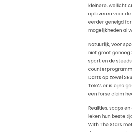
kleinere, wellicht 
opleveren voor de 
eerder geneigd for
mogelijkheden al wi
Natuurlijk, voor sp
niet groot genoeg z
sport en de steed
counterprogrammeri
Darts op zowel SBS 
Tele2, er is bijna
een forse claim he
Realities, soaps e
leken hun beste t
With The Stars met 