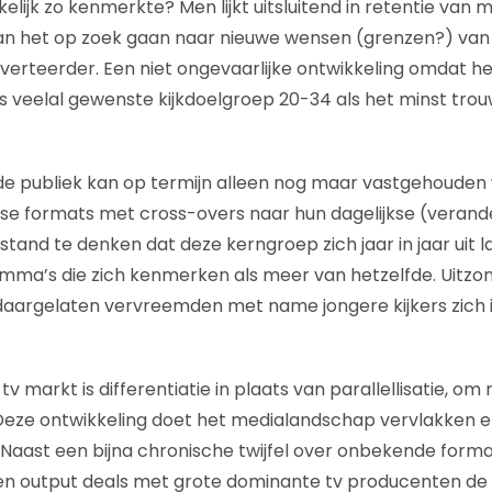
ijk zo kenmerkte? Men lijkt uitsluitend in retentie van 
an het op zoek gaan naar nieuwe wensen (grenzen?) van 
dverteerder. Een niet ongevaarlijke ontwikkeling omdat he
s veelal gewenste kijkdoelgroep 20-34 als het minst tr
e publiek kan op termijn alleen nog maar vastgehouden
dse formats met cross-overs naar hun dagelijkse (verand
rstand te denken dat deze kerngroep zich jaar in jaar uit 
ma’s die zich kenmerken als meer van hetzelfde. Uitzon
 daargelaten vervreemden met name jongere kijkers zich 
tv markt is differentiatie in plaats van parallellisatie, 
 Deze ontwikkeling doet het medialandschap vervlakken e
 Naast een bijna chronische twijfel over onbekende form
 output deals met grote dominante tv producenten de 