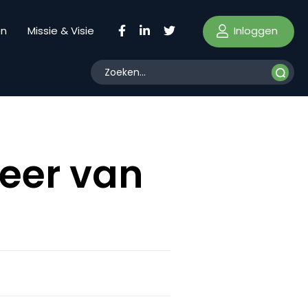
Inloggen
en
Missie & Visie
eer van