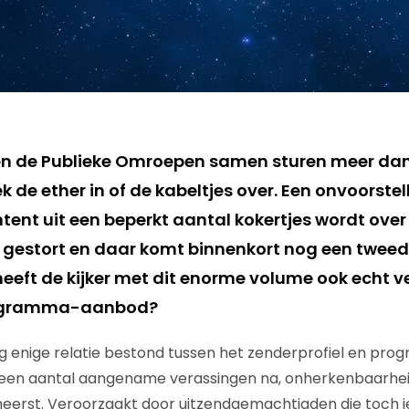
 en de Publieke Omroepen samen sturen meer dan
ek de ether in of de kabeltjes over. Een onvoorste
ent uit een beperkt aantal kokertjes wordt over 
gestort en daar komt binnenkort nog een tweed
heeft de kijker met dit enorme volume ook echt v
rogramma-aanbod?
 enige relatie bestond tussen het zenderprofiel en pr
 een aantal aangename verassingen na, onherkenbaarhei
heerst. Veroorzaakt door uitzendgemachtigden die toch i