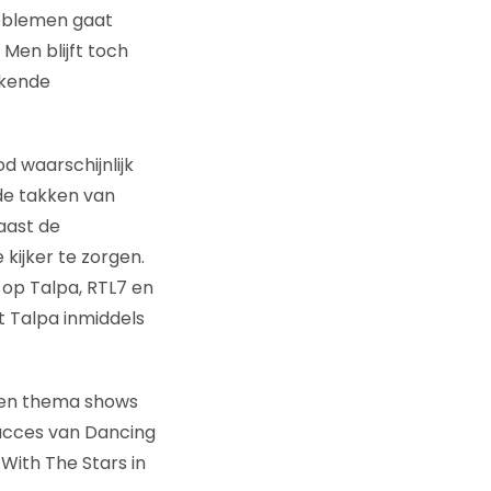
problemen gaat
Men blijft toch
ekende
d waarschijnlijk
nde takken van
aast de
ijker te zorgen.
 op Talpa, RTL7 en
t Talpa inmiddels
n en thema shows
succes van Dancing
With The Stars in