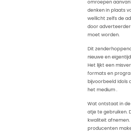
omroepen aanvankel
denken in plaats v
wellicht zelfs de a
door adverteerder
moet worden.
Dit zenderhoppend
nieuwe en eigentij
Het lijkt een misve
formats en program
bijvoorbeeld Idols
het medium .
Wat ontstaat in de 
atje te gebruiken.
kwaliteit afnemen.
producenten maken