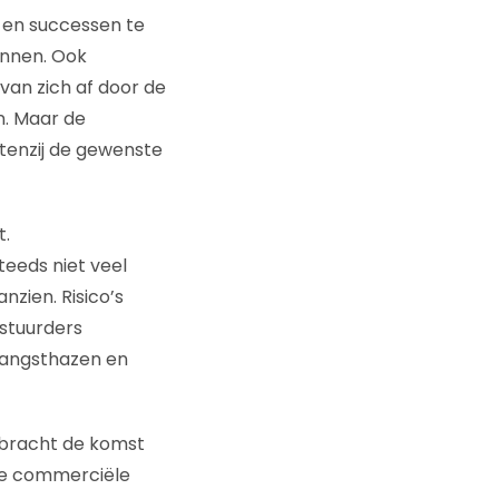
s en successen te
unnen. Ook
van zich af door de
n. Maar de
tenzij de gewenste
t.
eeds niet veel
nzien. Risico’s
stuurders
 angsthazen en
l bracht de komst
 de commerciële