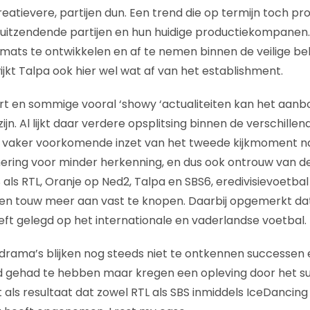
creatievere, partijen dun. Een trend die op termijn toch 
uitzendende partijen en hun huidige productiekompanen. 
mats te ontwikkelen en af te nemen binnen de veilige b
jkt Talpa ook hier wel wat af van het establishment.
ort en sommige vooral ‘showy ‘actualiteiten kan het aanbo
ijn. Al lijkt daar verdere opsplitsing binnen de verschille
s vaker voorkomende inzet van het tweede kijkmoment n
ng voor minder herkenning, en dus ook ontrouw van de k
als RTL, Oranje op Ned2, Talpa en SBS6, eredivisievoetbal
 geen touw meer aan vast te knopen. Daarbij opgemerkt da
eft gelegd op het internationale en vaderlandse voetbal.
n drama’s blijken nog steeds niet te ontkennen successe
ijd gehad te hebben maar kregen een opleving door het 
als resultaat dat zowel RTL als SBS inmiddels IceDancing 