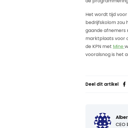
de programmering 
Het wordt tijd voo
bedrijfskolom zou 
gaande afnemers m
marktplaats voor c
de KPN met
Mine
w
vooralsnog is het 
Deel dit artikel
Alber
CEO b