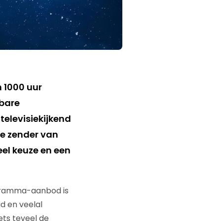
 1000 uur
lbare
televisiekijkend
e zender van
eel keuze en een
ogramma-aanbod is
d en veelal
ets teveel de