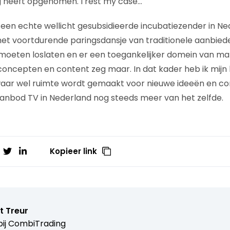
heeft opgenomen. I rest my case…
r een echte wellicht gesubsidieerde incubatiezender in Ne
het voortdurende paringsdansje van traditionele aanbied
oeten loslaten en er een toegankelijker domein van ma
oncepten en content zeg maar. In dat kader heb ik mijn
aar wel ruimte wordt gemaakt voor nieuwe ideeën en co
aanbod TV in Nederland nog steeds meer van het zelfde.
Kopieer link
t Treur
ij
CombiTrading