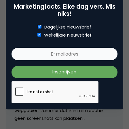
Marketingfacts. Elke dag vers. Mis
niks!
Wilbert
Dagelijkse nieuwsbrief
Wekelijkse nieuwsbrief
Ja, ik weet waar ze staan, maar het blijft een
beetje tombola! Ik heb hier nu 2x dezelfde
pagina open staan. 1x in Firefox en 1x in IE en in
de ene browser staan de selectievelden wel
en de andere niet. Maar gekker is dat het
gisteren een keer precies andersom was! Aan
de browser ligt het dus niet. Misschien een
lokaal probleem hier met cache instellingen of
zo. Ik zal mijn tijdelijke bestanden eens
weggooien. Jammer dat ik in mijn reactie
geen screenshots kan plaatsen…