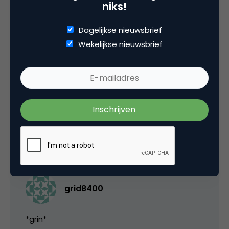
25 juni 2006 om 16:39
niks!
Dagelijkse nieuwsbrief
Wekelijkse nieuwsbrief
Frank
Grappig, gelukkig niet herkenbaar.
26 juni 2006 om 04:48
grid8400
*grin*