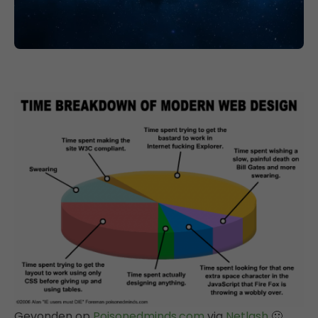
Gevonden op
Poisonedminds.com
via
Netlash
🙂