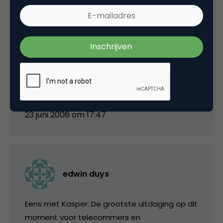
adverteerders nog maar mondjesmaat sms
marketing etc. inzetten?
Voor mensen die er dagelijks mee bezig zijn
lijkt het dan achterhaald of een reeds
gepasseerd station maar daar leg je wel de
basis voor de geavanceerdere technieken.
23 juni 2006 om 17:47
edwin duys
Eens met Kasper. De grootste uitdaging op dit
moment voor telecommers en