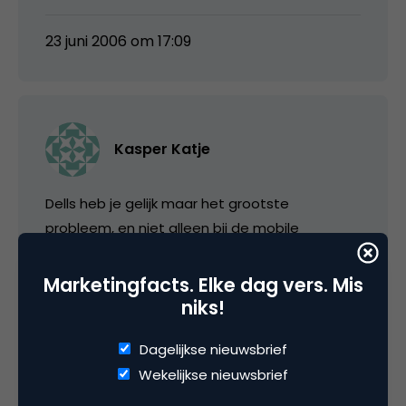
23 juni 2006 om 17:09
Kasper Katje
Dells heb je gelijk maar het grootste
probleem, en niet alleen bij de mobile
marketing, is juist dat er teveel beloofd en te
weinig waargemaakt wordt.
Marketingfacts. Elke dag vers. Mis
niks!
En de huidige ‘geaccepteerde/ingeburgerde’
vormen zijn nog niet eens uitgekristalliseerd.
Dagelijkse nieuwsbrief
Waarom fantaseren over UMTS/MMS en
Wekelijkse nieuwsbrief
combinaties met TV/video wanneer