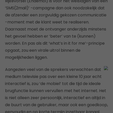
Rijkevorsel (Endemol) is voor het welslagen van een
‘SMS(2mail)’ -campagne dan ook noodzakelijk dat
de afzender een zorgvuldig gekozen communicatie
-moment met de klant weet te realiseren.
Daarnaast moet de ontvanger anderzijds minstens
het gevoel hebben er ‘beter’ van te (kunnen)
worden. En pas als dit ‘what’s in it for me’-principe
opgaat, zou een virale uitrol binnen de
mogelijkheden liggen.
Aangezien veel van de sprekers verwachten dat
medium televisie pas over een kleine 10 jaar echt
interactief is, zou ‘de mobiel’ tot die tijd de ideale
brugfunctie kunnen vervullen met het internet. Het
is niet alleen zeer persoonlijk, interactief en altijd in
de buurt van de gebruiker, maar ook een goedkoop,
eenvoudig en op korte termijn inzetbaar kanaal.