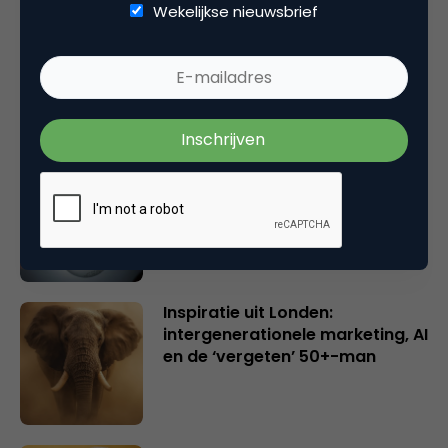
Wekelijkse nieuwsbrief
Rebel with or without a cause?
Wake-upcall voor ontwerpers
en merkeigenaren
Creatieve sector als aanjager
van innovatie en ontsluiter en
verbinder van industrieën
belangrijker en urgenter dan
ooit
Inspiratie uit Londen:
intergenerationele marketing, AI
en de ‘vergeten’ 50+-man