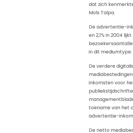
dat zich kenmerkte
Mols Talpa.
De advertentie-ink
en 2,1% in 2004 lij
bezoekersaantallen
in dit mediumtype: 
De verdere digital
mediabestedingen 
inkomsten voor het
publiekstijdschrif
managementbladen 
toename van het a
advertentie-inkom
De netto mediabest