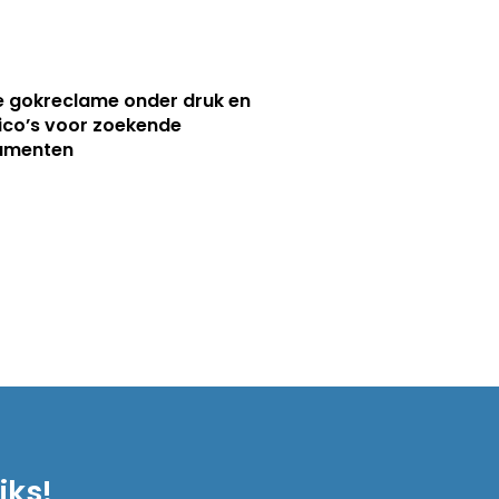
e gokreclame onder druk en
sico’s voor zoekende
umenten
iks!