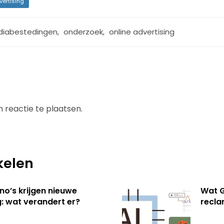
vertising
iabestedingen
,
onderzoek
,
online advertising
 reactie te plaatsen.
kelen
no’s krijgen nieuwe
Wat G
: wat verandert er?
recl