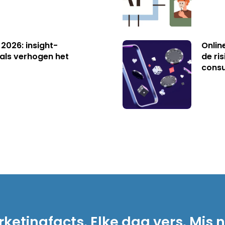
 2026: insight-
Onlin
als verhogen het
de ri
cons
ketingfacts. Elke dag vers. Mis n