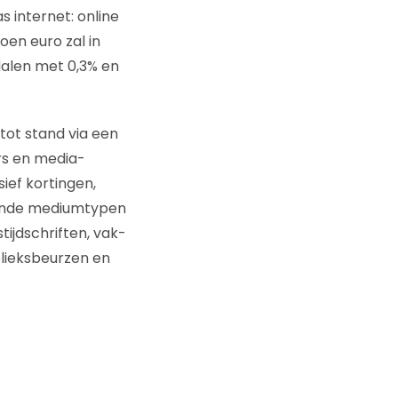
 internet: online
en euro zal in
alen met 0,3% en
ot stand via een
rs en media-
ief kortingen,
gende mediumtypen
tijdschriften, vak-
lieksbeurzen en