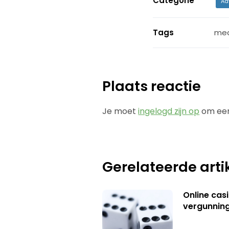
Categorie
Ad
Tags
med
Plaats reactie
Je moet
ingelogd zijn op
om een
Gerelateerde arti
Online casi
vergunning