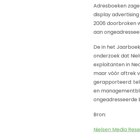
Adresboeken zagen 
display advertisin
2006 doorbroken w
aan ongeadresseer
De in het Jaarboek
onderzoek dat Niel
exploitanten in Ned
maar vóór aftrek 
gerapporteerd: tele
en managementblad
ongeadresseerde 
Bron:
Nielsen Media Res