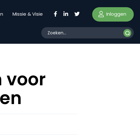
Inloggen
en
Missie & Visie
 voor
gen