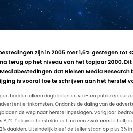
estedingen zijn in 2005 met 1,6% gestegen tot € 
na terug op het niveau van het topjaar 2000. Dit b
 Mediabestedingen dat Nielsen Media Research 
tijging is vooral toe te schrijven aan het herstel
pen hadden alleen dagbladen en vak- en publieksbeurz
 advertentie-inkomsten. Ondanks de daling van de adver
agbladen de weg naar herstel ingeslagen. Vorig jaar bedro
fs 8,1%. Televisie herstelde zich na een zwak eerste halfja
% daalden. Uiteindelijk bleef de teller staan op plus 3% in