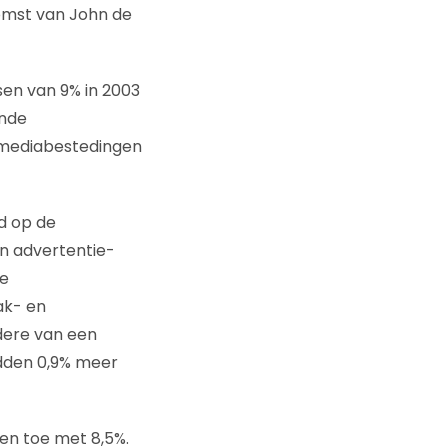
omst van John de
sen van 9% in 2003
ende
e mediabestedingen
d op de
n advertentie-
we
ak- en
dere van een
dden 0,9% meer
en toe met 8,5%.