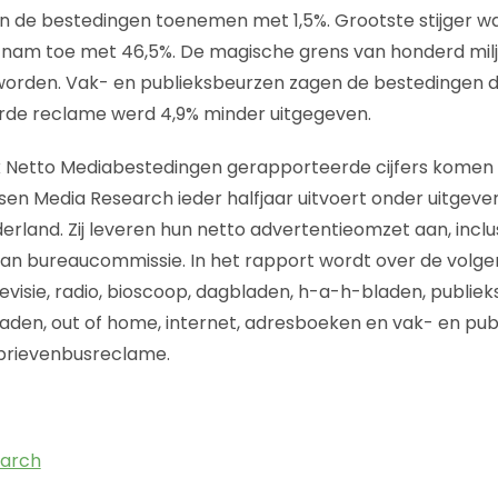
de bestedingen toenemen met 1,5%. Grootste stijger was
g nam toe met 46,5%. De magische grens van honderd miljo
orden. Vak- en publieksbeurzen zagen de bestedingen d
de reclame werd 4,9% minder uitgegeven.
 Netto Mediabestedingen gerapporteerde cijfers komen t
sen Media Research ieder halfjaar uitvoert onder uitgeve
erland. Zij leveren hun netto advertentieomzet aan, inclus
van bureaucommissie. In het rapport wordt over de vol
visie, radio, bioscoop, dagbladen, h-a-h-bladen, publieks
en, out of home, internet, adresboeken en vak- en pub
brievenbusreclame.
earch