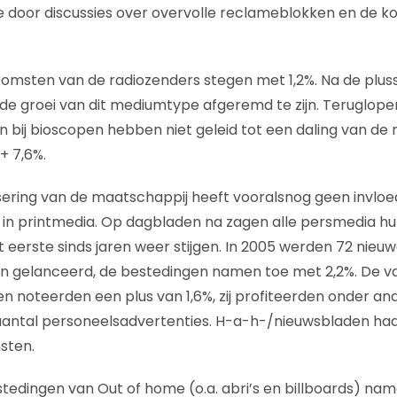
 door discussies over overvolle reclameblokken en de k
omsten van de radiozenders stegen met 1,2%. Na de plus
kt de groei van dit mediumtype afgeremd te zijn. Teruglop
 bij bioscopen hebben niet geleid tot een daling van d
+ 7,6%.
isering van de maatschappij heeft vooralsnog geen invloe
in printmedia. Op dagbladen na zagen alle persmedia hu
 eerste sinds jaren weer stijgen. In 2005 werden 72 nieu
ten gelanceerd, de bestedingen namen toe met 2,2%. De v
noteerden een plus van 1,6%, zij profiteerden onder an
antal personeelsadvertenties. H-a-h-/nieuwsbladen ha
sten.
edingen van Out of home (o.a. abri’s en billboards) nam