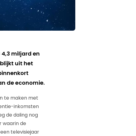
4,3 miljard en
lijkt uit het
binnenkort
 van de economie.
en te maken met
tentie-inkomsten
eg de daling nog
ar waarin de
 een televisiejaar