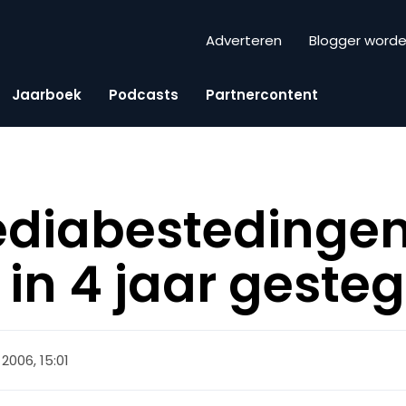
Adverteren
Blogger word
Jaarboek
Podcasts
Partnercontent
ediabestedingen
 in 4 jaar geste
 2006, 15:01