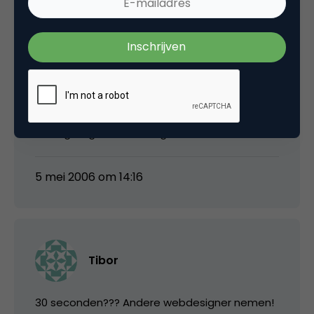
Mijn favoriete webcomputerwinkel heeft niets
op voorraad. Die begint pas te bouwen als je
een bestelling plaatst en betaalt 🙂 Maar bij
kleine supplies e.d. is het inderdaad ergerlijk,
en zo onnodig. Voorraad moet tegenwoordig
een virtueel gegeven zijn. Kwestie van een
strak georganiseerde logistieke keten.
5 mei 2006 om 14:16
Tibor
30 seconden??? Andere webdesigner nemen!