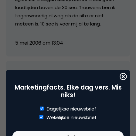
laadtijden boven de 30 sec. Trouwens ben ik
tegenwoordig al weg als de site er niet
meteen is. 10 sec is voor mij al te lang.
5 mei 2006 om 13:04
Rene
Marketingfacts. Elke dag vers. Mis
niks!
Onder webbouwers is het algemeen bekend
dat een traag ladende site een bron van
Dagelijkse nieuwsbrief
ergernis en vertrekkende bezoekers is. Dat dit
Wekelijkse nieuwsbrief
nu vanuit de marketinginvalshoek wordt
bevestigd verbaast me niks.