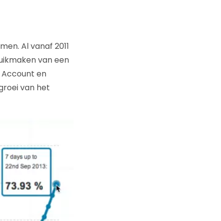
omen. Al vanaf 2011
uikmaken van een
e Account en
groei van het