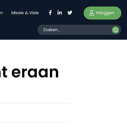
Inloggen
en
Missie & Visie
t eraan