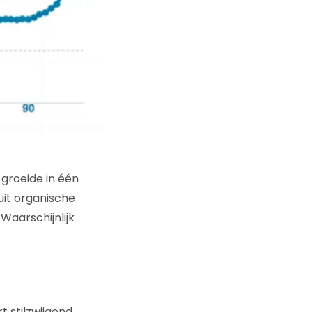
 groeide in één
uit organische
Waarschijnlijk
t stilzwijgend