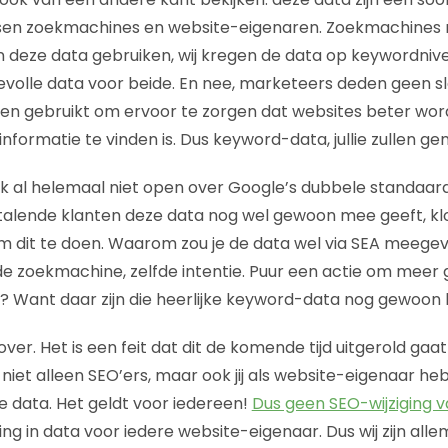
sen zoekmachines en website-eigenaren. Zoekmachines
 deze data gebruiken, wij kregen de data op keywordnive
volle data voor beide. En nee, marketeers deden geen s
en gebruikt om ervoor te zorgen dat websites beter wor
nformatie te vinden is. Dus keyword-data, jullie zullen g
 al helemaal niet open over Google’s dubbele standaard. 
talende klanten deze data nog wel gewoon mee geeft, klopt
dit te doen. Waarom zou je de data wel via SEA meegeve
fde zoekmachine, zelfde intentie. Puur een actie om meer
? Want daar zijn die heerlijke keyword-data nog gewoon
r. Het is een feit dat dit de komende tijd uitgerold gaat 
, niet alleen SEO’ers, maar ook jij als website-eigenaar he
ze data. Het geldt voor iedereen!
Dus geen SEO-wijziging
g in data voor iedere website-eigenaar. Dus wij zijn all