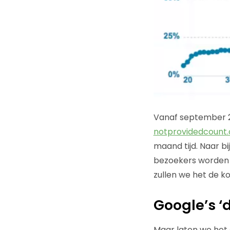
Vanaf september 2
notprovidedcount
maand tijd. Naar b
bezoekers worden n
zullen we het de 
Google’s ‘
Maar laten we het 