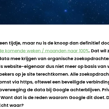
 een tijdje, maar nu is de knoop dan definitief d
 de komende weken / maanden naar 100%
. Dat wil
ata mee krijgen van organische zoekopdrachte
als website-eigenaar dus niet meer op basis van 
ekers op je site terechtkomen. Alle zoekopdrach
komst via https, oftewel een beveiligde verbindi
verweging de data bij Google achterblijven. Priva
 Want dat is de reden waarom Google dit doet. D
 Echt waar?