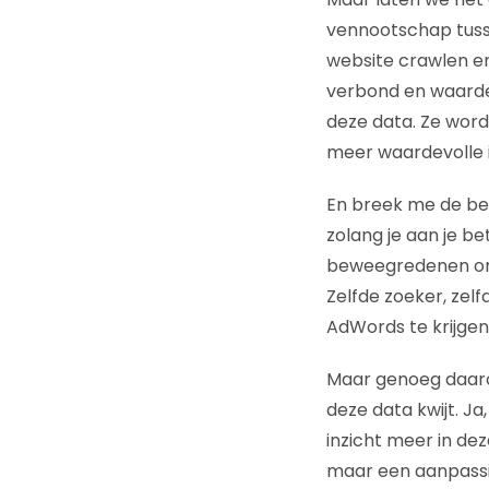
vennootschap tus
website crawlen en
verbond en waarde
deze data. Ze word
meer waardevolle i
En breek me de bek
zolang je aan je be
beweegredenen om 
Zelfde zoeker, zel
AdWords te krijgen
Maar genoeg daarove
deze data kwijt. Ja
inzicht meer in de
maar een aanpassin