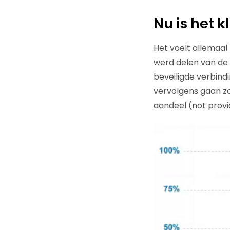
Nu is het k
Het voelt allemaal 
werd delen van de
beveiligde verbind
vervolgens gaan zo
aandeel (not prov