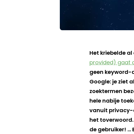
Het kriebelde al
provided) gaat
geen keyword-d
Google: je ziet 
zoektermen bezo
hele nabije toe
vanuit privacy-o
het toverwoord.
de gebruiker! …