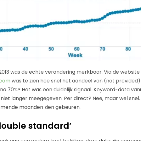
013 was de echte verandering merkbaar. Via de website
.com
was te zien hoe snel het aandeel van (not provided)
ijna 70%? Het was een duidelijk signaal. Keyword-data van
iet langer meegegeven. Per direct? Nee, maar wel snel. 
komende maanden zien gebeuren.
double standard’
ook van een andere kant bekijken: deze data zijn een soor