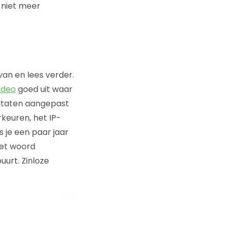
t niet meer
van en lees verder.
video
goed uit waar
ultaten aangepast
keuren, het IP-
 je een paar jaar
het woord
uurt. Zinloze