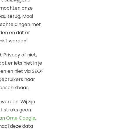
 mochten onze
au terug. Mooi
lechte dingen met
den en dat er
emist worden!
Privacy of niet,
 er iets niet in je
n en niet via SEO?
 gebruikers naar
 beschikbaar.
worden. Wij zijn
bt straks geen
 van Ome Google
,
emaal deze data