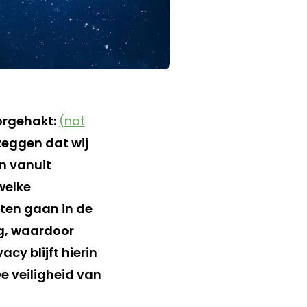
oorgehakt:
(not
 zeggen dat wij
n vanuit
welke
ten gaan in de
ng, waardoor
cy blijft hierin
e veiligheid van