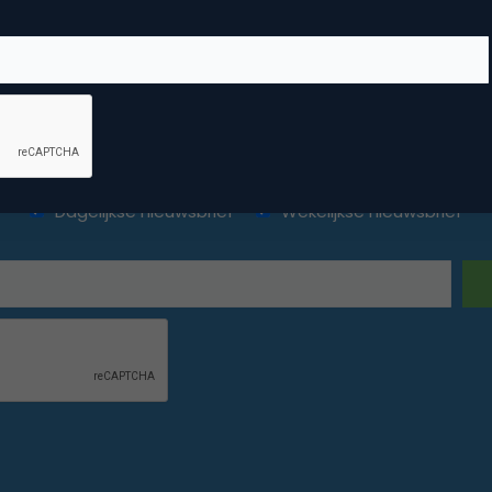
ketingfacts. Elke dag vers. Mis n
Dagelijkse nieuwsbrief
Wekelijkse nieuwsbrief