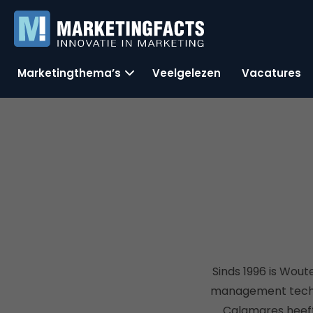
Marketingthema’s
Veelgelezen
Vacatures
Sinds 1996 is Wout
management techno
Calamares heeft 