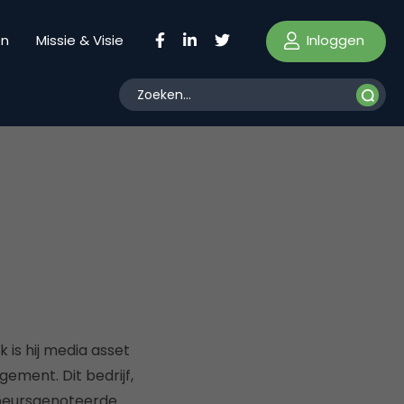
Inloggen
en
Missie & Visie
 is hij media asset
ment. Dit bedrijf,
n beursgenoteerde