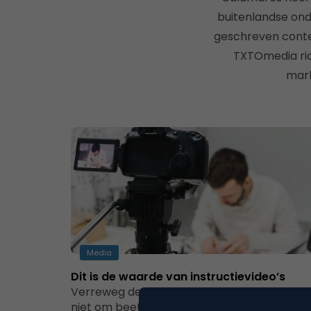
buitenlandse ond
geschreven conte
TXTOmedia ric
mark
Media
Dit is de waarde van instructievideo’s
Verreweg de meeste YouTube-kijkers kom
niet om beetje te relaxen: meer dan 70