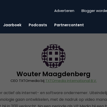
Adverteren
Blogger word
Jaarboek
Podcasts
Partnercontent
Wouter Maagdenberg
CEO TXTOmedia bij
TXTOmedia International B.V.
er actief als internet- en software ondernemer. Uiteindelijk
logie gaan ontwikkelen, met de nadruk op video manage
hij in 2011 verkocht. Na een periode als VP Media bij ee