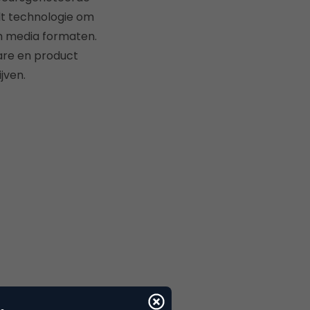
lt technologie om
h media formaten.
are en product
jven.