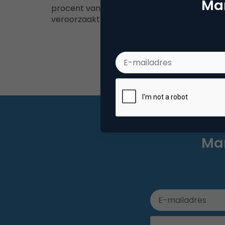
Mar
procent van het YouTube-verkeer wordt
veroorzaakt door zogenaamde…
Mar