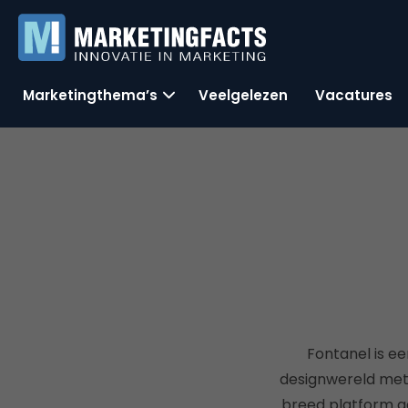
Marketingthema’s
Veelgelezen
Vacatures
Fontanel is ee
designwereld met 
breed platform aa