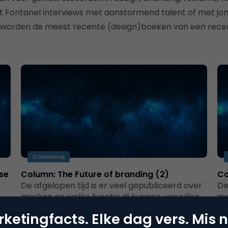
 Fontanel interviews met aanstormend talent of met jon
 worden de meest recente (design)boeken van een recen
Commerce
se
Column: The Future of branding (2)
Co
De afgelopen tijd is er veel gepubliceerd over
De
merken en welke functie zij kunnen vervullen
me
ts
in een tijd van nieuwe…
in
ketingfacts. Elke dag vers. Mis n