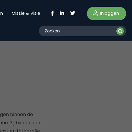
Inloggen
en
Missie & Visie
ingen binnen de
ie. Zij bieden een
nst en fotografie.