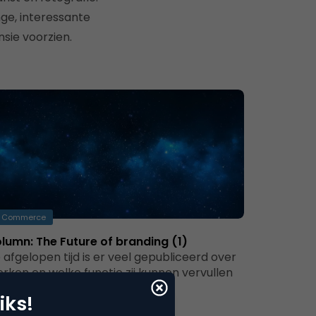
ge, interessante
sie voorzien.
Commerce
lumn: The Future of branding (1)
 afgelopen tijd is er veel gepubliceerd over
rken en welke functie zij kunnen vervullen
 een tijd van nieuwe…
iks!