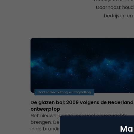
Daarnaast houdt
bedrijven en
Contentmarketing & Storytelling
De glazen bol: 2009 volgens de Nederland
ontwerptop
Het nieuwe jaar zal ons veel onverwachts
brengen. Des te meer behoefte aan een ro
Mar
in de branding en lichtpuntjes…