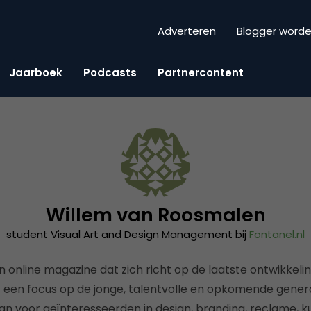
Adverteren
Blogger word
Jaarboek
Podcasts
Partnercontent
Willem van Roosmalen
student Visual Art and Design Management bij
Fontanel.nl
n online magazine dat zich richt op de laatste ontwikkel
een focus op de jonge, talentvolle en opkomende generat
n voor geïnteresseerden in design, branding, reclame, ku